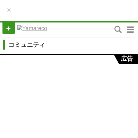
×
M
e
n
コミュニティ
u
広告