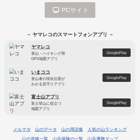
PCサイト
－ ヤマレコのスマートフォンアプリ －
ヤマレコ
GooglePlay
登山・ハイキング用
GPS地図アプリ
いまココ
GooglePlay
登山者の現在位置が
わかる見守りアプリ
富士山アプリ
GooglePlay
富士登山に役立つ
地図アプリ
メルマガ
山のデータ
山の用語集
人気の山ランキング
山の資格一覧
山岳保険の一覧
山岳遭難マップ