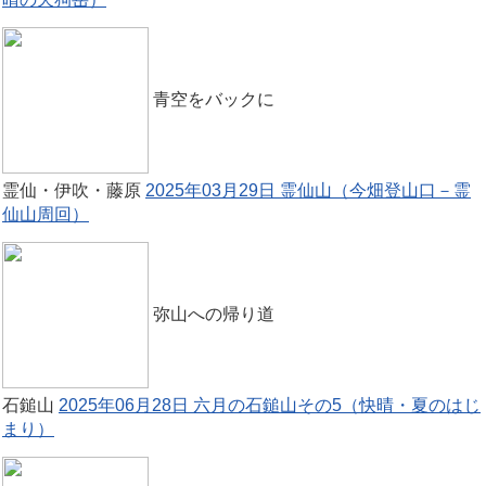
青空をバックに
霊仙・伊吹・藤原
2025年03月29日 霊仙山（今畑登山口－霊
仙山周回）
弥山への帰り道
石鎚山
2025年06月28日 六月の石鎚山その5（快晴・夏のはじ
まり）