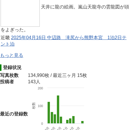
天井に龍の絵画。嵐山天龍寺の雲龍図が頭
をよぎった。
近畿
2025年04月16日 中辺路 滝尻から熊野本宮 1泊2日テ
ント泊
もっと見る
登録状況
写真枚数
134,990枚 / 最近三ヶ月 15枚
投稿者
143人
200
枚数
100
最近の登録数
0
10月
4月
2月
12月
6月