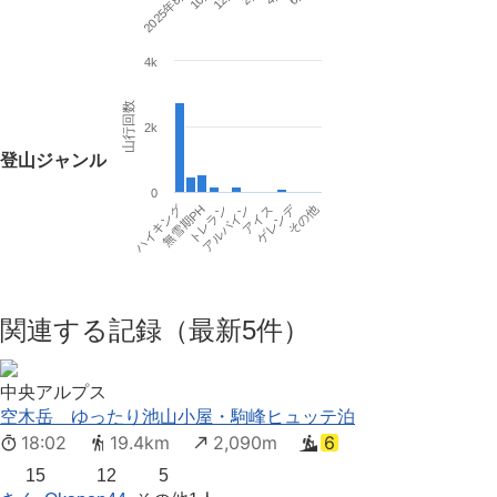
2025年8月
4k
山行回数
2k
登山ジャンル
0
ゲレンデ
ハイキング
トレラン
アイス
その他
無雪期PH
アルパイン
関連する記録（最新5件）
中央アルプス
空木岳 ゆったり池山小屋・駒峰ヒュッテ泊
18:02
19.4km
2,090m
6
15
12
5