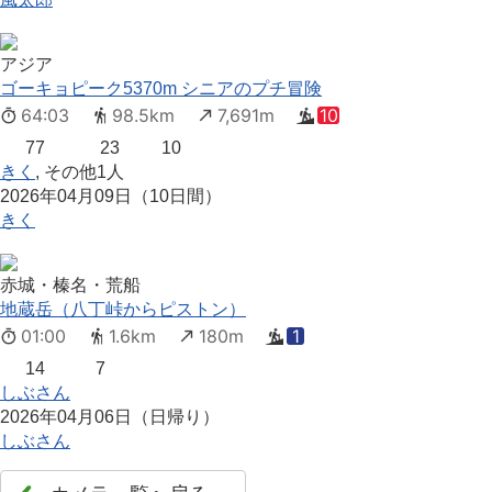
アジア
ゴーキョピーク5370m シニアのプチ冒険
64:03
98.5km
7,691m
10
77
23
10
きく
, その他1人
2026年04月09日（10日間）
きく
赤城・榛名・荒船
地蔵岳（八丁峠からピストン）
01:00
1.6km
180m
1
14
7
しぶさん
2026年04月06日（日帰り）
しぶさん