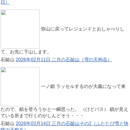
日）
弥山に戻ってレジェンドとおしゃべりし
て、お先に下山します。
石鎚山
2026年02月11日 二月の石鎚山（雪の天狗岳）
一ノ鎖 ラッセルするのが大義になって来
たので、鎖を登ろうかと一瞬思った。 （けどパス） 鎖が見え
ている所まで行くのがしんどそう・・・
石鎚山
2026年03月14日 三月の石鎚山その2（ふたたび雪と快
晴の天狗岳）