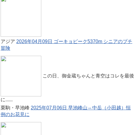
アジア
2026年04月09日 ゴーキョピーク5370m シニアのプチ
冒険
この日、御金蔵ちゃんと青空はコレを最後
に......
栗駒・早池峰
2025年07月06日 早池峰山⇔中岳（小田越）恒
例のお花見に