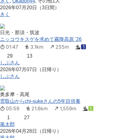
きく
,
Okapon44
, その他1人
2026年07月20日（3日間）
きく
日光・那須・筑波
ニッコウキスゲを求めて霧降高原 '26
01:47
3.1km
255m
1
29
13
しぶさん
2026年07月07日（日帰り）
しぶさん
奥多摩・高尾
雲取山からchi-sukeさんの5年目供養
05:59
21.6km
1,559m
5
1
27
風太郎
2026年04月28日（日帰り）
風太郎