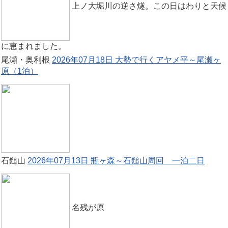
上ノ大堀川の逆さ燧。この日はわりと天候
に恵まれました。
尾瀬・奥利根
2026年07月18日 大勢で行くアヤメ平～尾瀬ヶ
原（1泊）
石鎚山
2026年07月13日 瓶ヶ森～石鎚山周回 一泊二日
名残が原