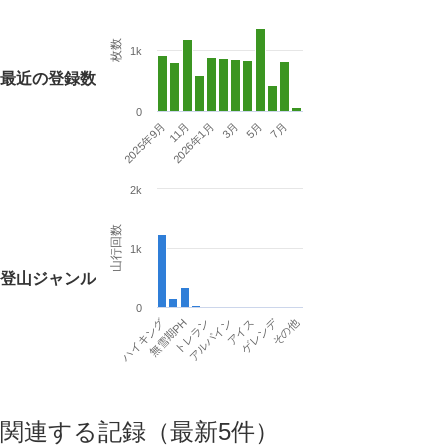
枚数
1k
最近の登録数
0
2025年9月
3月
11月
5月
2026年1月
7月
2k
山行回数
1k
登山ジャンル
0
ゲレンデ
ハイキング
トレラン
アイス
その他
無雪期PH
アルパイン
関連する記録（最新5件）