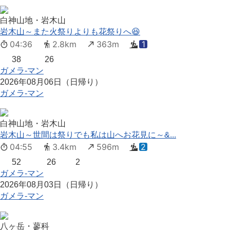
白神山地・岩木山
岩木山～また火祭りよりも花祭りへ😆
04:36
2.8km
363m
1
38
26
ガメラ-マン
2026年08月06日（日帰り）
ガメラ-マン
白神山地・岩木山
岩木山～世間は祭りでも私は山へお花見に～&...
04:55
3.4km
596m
2
52
26
2
ガメラ-マン
2026年08月03日（日帰り）
ガメラ-マン
八ヶ岳・蓼科