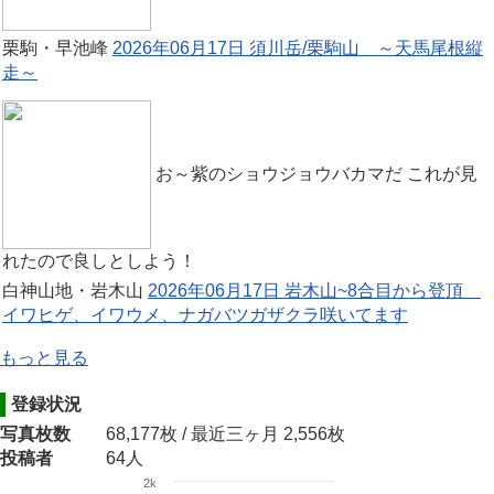
栗駒・早池峰
2026年06月17日 須川岳/栗駒山 ～天馬尾根縦
走～
お～紫のショウジョウバカマだ これが見
れたので良しとしよう！
白神山地・岩木山
2026年06月17日 岩木山~8合目から登頂
イワヒゲ、イワウメ、ナガバツガザクラ咲いてます
もっと見る
登録状況
写真枚数
68,177枚 / 最近三ヶ月 2,556枚
投稿者
64人
2k