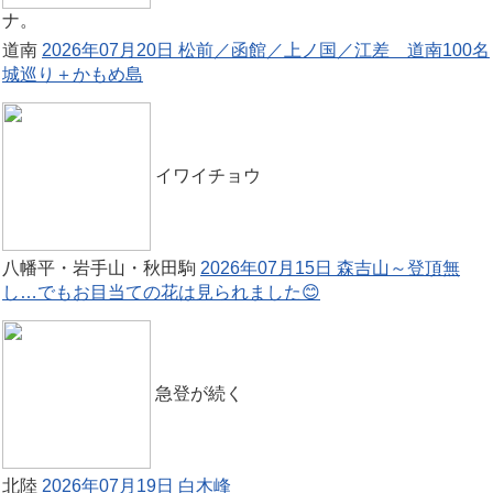
ナ。
道南
2026年07月20日 松前／函館／上ノ国／江差 道南100名
城巡り＋かもめ島
イワイチョウ
八幡平・岩手山・秋田駒
2026年07月15日 森吉山～登頂無
し…でもお目当ての花は見られました😊
急登が続く
北陸
2026年07月19日 白木峰