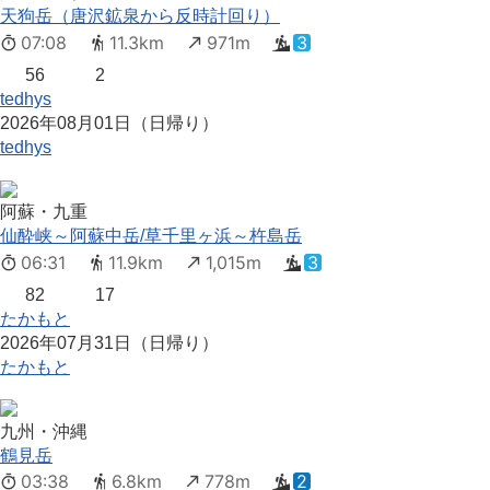
天狗岳（唐沢鉱泉から反時計回り）
07:08
11.3km
971m
3
56
2
tedhys
2026年08月01日（日帰り）
tedhys
阿蘇・九重
仙酔峡～阿蘇中岳/草千里ヶ浜～杵島岳
06:31
11.9km
1,015m
3
82
17
たかもと
2026年07月31日（日帰り）
たかもと
九州・沖縄
鶴見岳
03:38
6.8km
778m
2