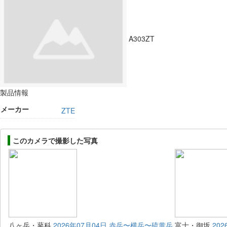
A303ZT
製品情報
メーカー
ZTE
このカメラで撮影した写真
八ヶ岳・蓼科
2026年07月04日 赤岳〜横岳〜硫黄岳
富士・御坂
20