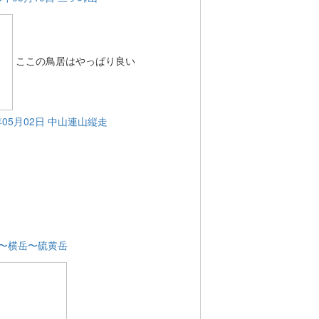
ここの鳥居はやっぱり良い
6年05月02日 中山連山縦走
赤岳〜横岳〜硫黄岳