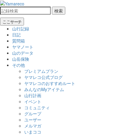
検索
ここサーチ
山行記録
日記
質問箱
ヤマノート
山のデータ
山岳保険
その他
プレミアムプラン
ヤマレコ公式ブログ
ヤマレコのおすすめルート
みんなのMyアイテム
山行計画
イベント
コミュニティ
グループ
ユーザー
メルマガ
いまココ