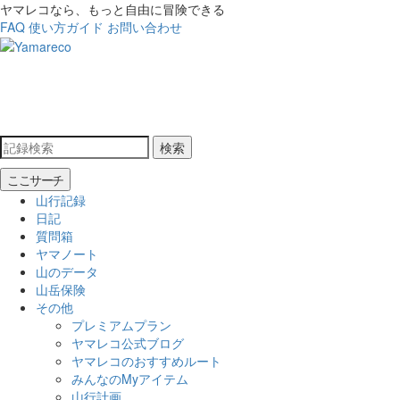
ヤマレコなら、もっと自由に冒険できる
FAQ
使い方ガイド
お問い合わせ
検索
ここサーチ
山行記録
日記
質問箱
ヤマノート
山のデータ
山岳保険
その他
プレミアムプラン
ヤマレコ公式ブログ
ヤマレコのおすすめルート
みんなのMyアイテム
山行計画