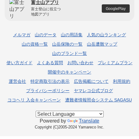
富士山アプリ
GooglePlay
富士登山に役立つ
地図アプリ
メルマガ
山のデータ
山の用語集
人気の山ランキング
山の資格一覧
山岳保険の一覧
山岳遭難マップ
山のブランド一覧
使い方ガイド
よくある質問
お問い合わせ
プレミアムプラン
開催中のキャンペーン
運営会社
特定商取引法の表示
広告掲載について
利用規約
プライバシーポリシー
ヤマレコ公式ブログ
ココヘリ 入会キャンペーン
遭難者情報照会システム SAGASU
Powered by
Translate
Copyright (C)2005-2024 Yamareco Inc.