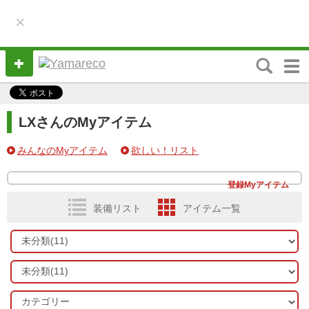
×
M
e
n
u
LXさんのMyアイテム
みんなのMyアイテム
欲しい！リスト
登録Myアイテム
装備リスト
アイテム一覧