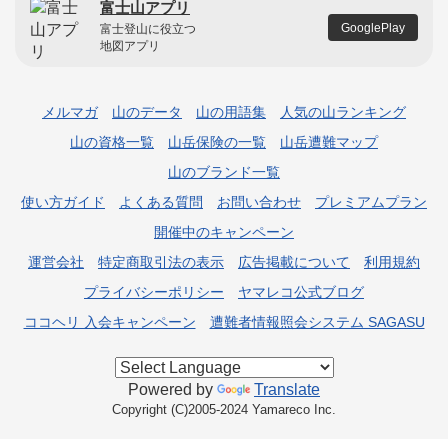
富士山アプリ
GooglePlay
富士登山に役立つ
地図アプリ
メルマガ
山のデータ
山の用語集
人気の山ランキング
山の資格一覧
山岳保険の一覧
山岳遭難マップ
山のブランド一覧
使い方ガイド
よくある質問
お問い合わせ
プレミアムプラン
開催中のキャンペーン
運営会社
特定商取引法の表示
広告掲載について
利用規約
プライバシーポリシー
ヤマレコ公式ブログ
ココヘリ 入会キャンペーン
遭難者情報照会システム SAGASU
Powered by
Translate
Copyright (C)2005-2024 Yamareco Inc.