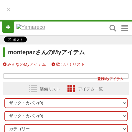
×
M
e
n
u
montepazさんのMyアイテム
みんなのMyアイテム
欲しい！リスト
登録Myアイテム
装備リスト
アイテム一覧