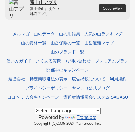
富士山アプリ
GooglePlay
富士登山に役立つ
地図アプリ
メルマガ
山のデータ
山の用語集
人気の山ランキング
山の資格一覧
山岳保険の一覧
山岳遭難マップ
山のブランド一覧
使い方ガイド
よくある質問
お問い合わせ
プレミアムプラン
開催中のキャンペーン
運営会社
特定商取引法の表示
広告掲載について
利用規約
プライバシーポリシー
ヤマレコ公式ブログ
ココヘリ 入会キャンペーン
遭難者情報照会システム SAGASU
Powered by
Translate
Copyright (C)2005-2024 Yamareco Inc.