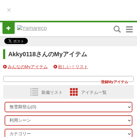
×
M
e
n
u
Akky0118さんのMyアイテム
みんなのMyアイテム
欲しい！リスト
登録Myアイテム
装備リスト
アイテム一覧