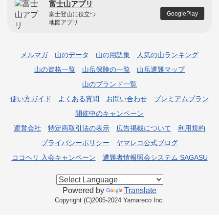
富士山アプリ
GooglePlay
富士登山に役立つ
地図アプリ
メルマガ
山のデータ
山の用語集
人気の山ランキング
山の資格一覧
山岳保険の一覧
山岳遭難マップ
山のブランド一覧
使い方ガイド
よくある質問
お問い合わせ
プレミアムプラン
開催中のキャンペーン
運営会社
特定商取引法の表示
広告掲載について
利用規約
プライバシーポリシー
ヤマレコ公式ブログ
ココヘリ 入会キャンペーン
遭難者情報照会システム SAGASU
Powered by
Translate
Copyright (C)2005-2024 Yamareco Inc.