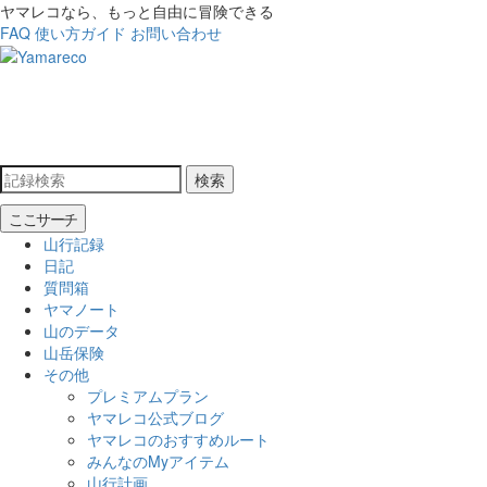
ヤマレコなら、もっと自由に冒険できる
FAQ
使い方ガイド
お問い合わせ
検索
ここサーチ
山行記録
日記
質問箱
ヤマノート
山のデータ
山岳保険
その他
プレミアムプラン
ヤマレコ公式ブログ
ヤマレコのおすすめルート
みんなのMyアイテム
山行計画