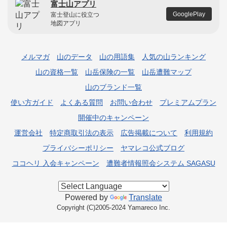
富士山アプリ
GooglePlay
富士登山に役立つ
地図アプリ
メルマガ
山のデータ
山の用語集
人気の山ランキング
山の資格一覧
山岳保険の一覧
山岳遭難マップ
山のブランド一覧
使い方ガイド
よくある質問
お問い合わせ
プレミアムプラン
開催中のキャンペーン
運営会社
特定商取引法の表示
広告掲載について
利用規約
プライバシーポリシー
ヤマレコ公式ブログ
ココヘリ 入会キャンペーン
遭難者情報照会システム SAGASU
Powered by
Translate
Copyright (C)2005-2024 Yamareco Inc.