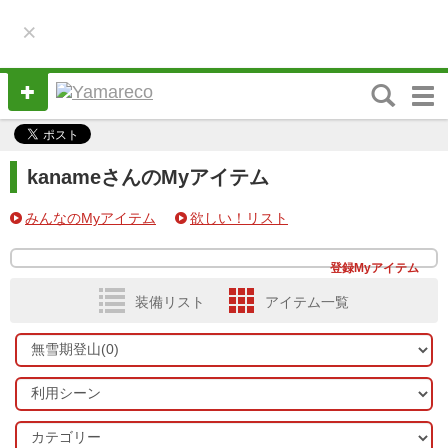
×
M
e
n
u
kanameさんのMyアイテム
みんなのMyアイテム
欲しい！リスト
登録Myアイテム
装備リスト
アイテム一覧