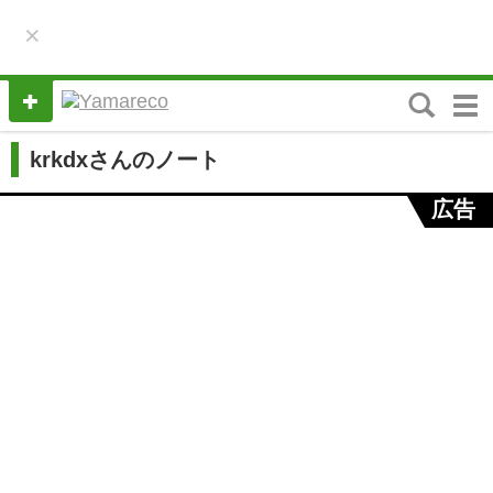
×
M
e
n
krkdxさんのノート
u
広告