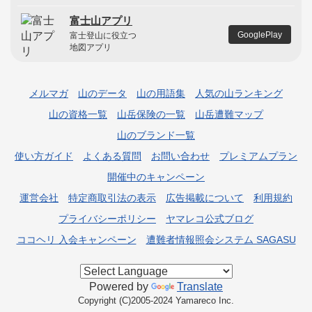
富士山アプリ
GooglePlay
富士登山に役立つ
地図アプリ
メルマガ
山のデータ
山の用語集
人気の山ランキング
山の資格一覧
山岳保険の一覧
山岳遭難マップ
山のブランド一覧
使い方ガイド
よくある質問
お問い合わせ
プレミアムプラン
開催中のキャンペーン
運営会社
特定商取引法の表示
広告掲載について
利用規約
プライバシーポリシー
ヤマレコ公式ブログ
ココヘリ 入会キャンペーン
遭難者情報照会システム SAGASU
Powered by
Translate
Copyright (C)2005-2024 Yamareco Inc.