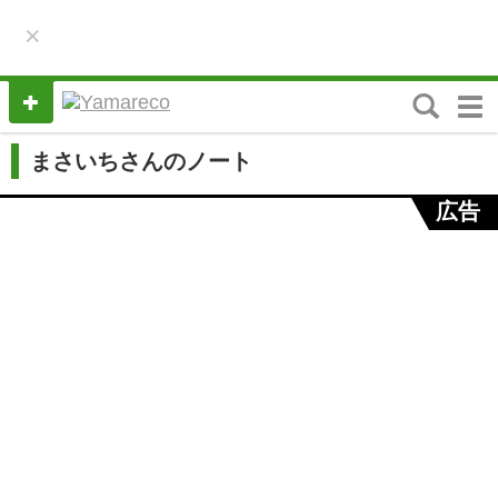
×
M
e
n
まさいちさんのノート
u
広告