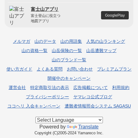
富士山アプリ
GooglePlay
富士登山に役立つ
地図アプリ
メルマガ
山のデータ
山の用語集
人気の山ランキング
山の資格一覧
山岳保険の一覧
山岳遭難マップ
山のブランド一覧
使い方ガイド
よくある質問
お問い合わせ
プレミアムプラン
開催中のキャンペーン
運営会社
特定商取引法の表示
広告掲載について
利用規約
プライバシーポリシー
ヤマレコ公式ブログ
ココヘリ 入会キャンペーン
遭難者情報照会システム SAGASU
Powered by
Translate
Copyright (C)2005-2024 Yamareco Inc.