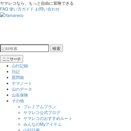
ヤマレコなら、もっと自由に冒険できる
FAQ
使い方ガイド
お問い合わせ
検索
ここサーチ
山行記録
日記
質問箱
ヤマノート
山のデータ
山岳保険
その他
プレミアムプラン
ヤマレコ公式ブログ
ヤマレコのおすすめルート
みんなのMyアイテム
山行計画