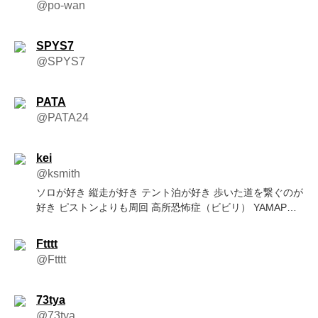
@po-wan
SPYS7
@SPYS7
PATA
@PATA24
kei
@ksmith
ソロが好き 縦走が好き テント泊が好き 歩いた道を繋ぐのが
好き ピストンよりも周回 高所恐怖症（ビビリ） YAMAPは
こちら↓
https://yamap.com/users/16444
Ftttt
@Ftttt
73tya
@73tya