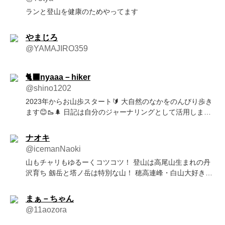
ランと登山を健康のためやってます
やまじろ
@YAMAJIRO359
🐈‍⬛nyaaa－hiker
@shino1202
2023年からお山歩スタート🔰 大自然のなかをのんびり歩き
ます😊🥾🌲 日記は自分のジャーナリングとして活用します
📝
ナオキ
@icemanNaoki
山もチャリもゆるーくコツコツ！ 登山は高尾山生まれの丹
沢育ち 劔岳と塔ノ岳は特別な山！ 穂高連峰・白山大好き。
登山6年目 雪山3年目
まぁ－ちゃん
@11aozora