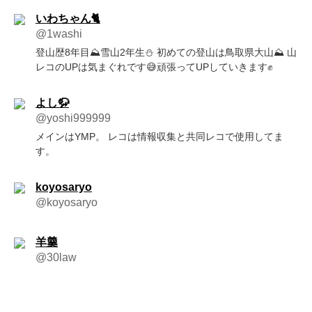
いわちゃん🐈
@1washi
登山歴8年目⛰雪山2年生⛄️ 初めての登山は鳥取県大山⛰ 山
レコのUPは気まぐれです😅頑張ってUPしていきます✊
よし🦬
@yoshi999999
メインはYMP。 レコは情報収集と共同レコで使用してま
す。
koyosaryo
@koyosaryo
羊羹
@30law