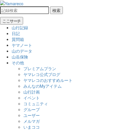
検索
ここサーチ
山行記録
日記
質問箱
ヤマノート
山のデータ
山岳保険
その他
プレミアムプラン
ヤマレコ公式ブログ
ヤマレコのおすすめルート
みんなのMyアイテム
山行計画
イベント
コミュニティ
グループ
ユーザー
メルマガ
いまココ