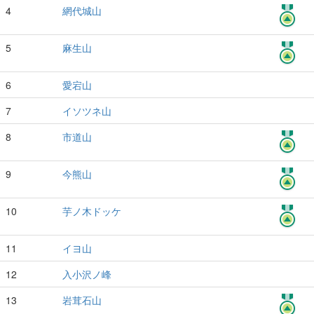
4
網代城山
5
麻生山
6
愛宕山
7
イソツネ山
8
市道山
9
今熊山
10
芋ノ木ドッケ
11
イヨ山
12
入小沢ノ峰
13
岩茸石山