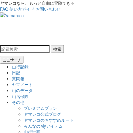
ヤマレコなら、もっと自由に冒険できる
FAQ
使い方ガイド
お問い合わせ
検索
ここサーチ
山行記録
日記
質問箱
ヤマノート
山のデータ
山岳保険
その他
プレミアムプラン
ヤマレコ公式ブログ
ヤマレコのおすすめルート
みんなのMyアイテム
山行計画