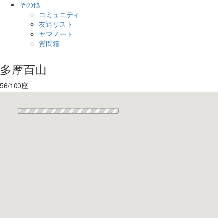
その他
コミュニティ
友達リスト
ヤマノート
質問箱
多摩百山
56
/100
座