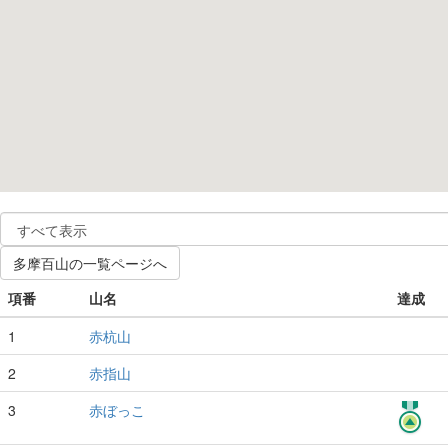
多摩百山の一覧ページへ
項番
山名
達成
1
赤杭山
2
赤指山
3
赤ぼっこ