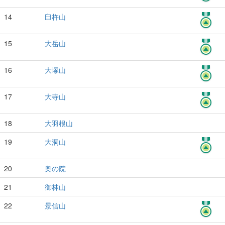
14
臼杵山
15
大岳山
16
大塚山
17
大寺山
18
大羽根山
19
大洞山
20
奥の院
21
御林山
22
景信山