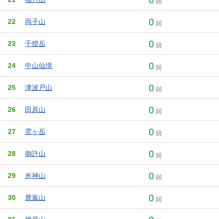
回
0
22
両子山
回
0
23
千燈岳
回
0
24
中山仙境
回
0
25
津波戸山
回
0
26
田原山
回
0
27
雲ヶ岳
回
0
28
御許山
回
0
29
米神山
回
0
30
鹿嵐山
回