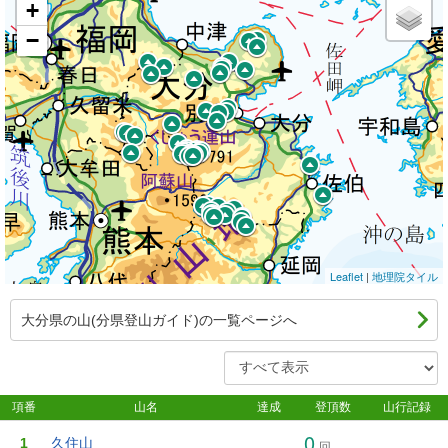
+
−
Leaflet
|
地理院タイル
大分県の山(分県登山ガイド)の一覧ページへ
項番
山名
達成
登頂数
山行記録
0
1
久住山
回