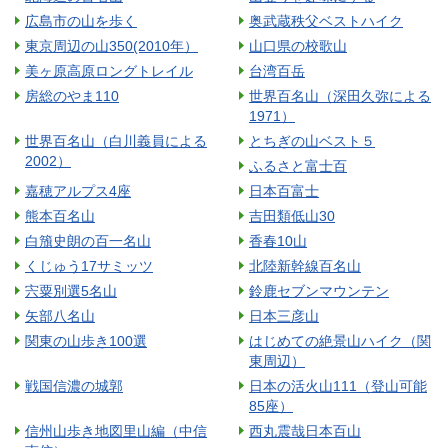
広島市の山を歩く
奥武蔵秩父ベストハイク
東京周辺の山350(2010年）
山口県の校歌山
美ヶ原高原ロングトレイル
台湾百岳
房総のやま110
世界百名山（深田久弥による
1971）
世界百名山（白川義員による
とちぎの山ベスト５
2002）
ふるさと富士百
嘉穂アルプス4座
日本百富士
熊本百名山
吉田類低山30
白籏史朗の百一名山
香春10山
くじゅう17サミッツ
北陸新幹線百名山
宍粟別選5名山
鈴鹿セブンマウンテン
矢部八名山
日本三彦山
関東の山歩き100選
はじめての絶景山ハイク（関
東周辺）
戦国信濃の城郭
日本の活火山111（登山可能
85座）
信州山歩き地図里山編（中信
西丸震哉日本百山