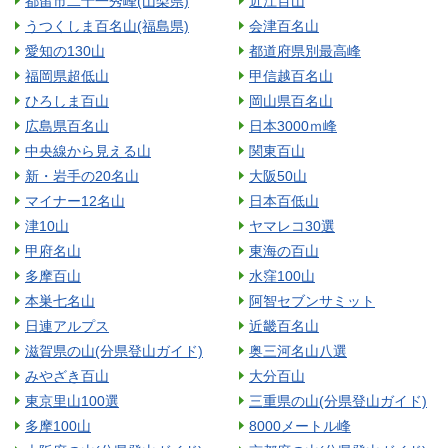
都留市二十一秀峰(山梨県)
近江百山
うつくしま百名山(福島県)
会津百名山
愛知の130山
都道府県別最高峰
福岡県超低山
甲信越百名山
ひろしま百山
岡山県百名山
広島県百名山
日本3000ｍ峰
中央線から見える山
関東百山
新・岩手の20名山
大阪50山
マイナー12名山
日本百低山
津10山
ヤマレコ30選
甲府名山
東海の百山
多摩百山
水窪100山
本巣七名山
阿智セブンサミット
日連アルプス
近畿百名山
滋賀県の山(分県登山ガイド)
奥三河名山八選
みやざき百山
大分百山
東京里山100選
三重県の山(分県登山ガイド)
多摩100山
8000メートル峰