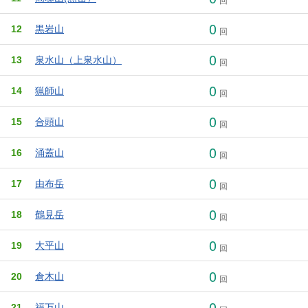
回
0
12
黒岩山
回
0
13
泉水山（上泉水山）
回
0
14
猟師山
回
0
15
合頭山
回
0
16
涌蓋山
回
0
17
由布岳
回
0
18
鶴見岳
回
0
19
大平山
回
0
20
倉木山
回
0
21
福万山