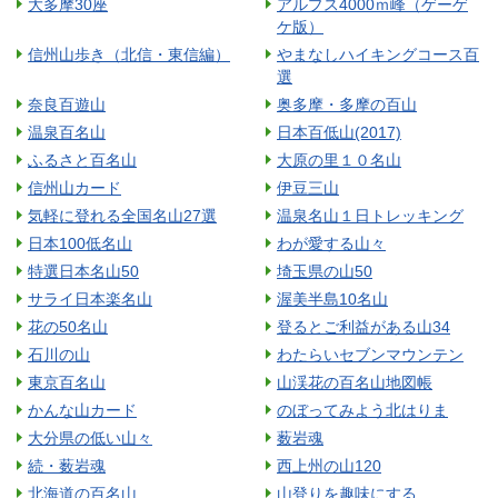
大多摩30座
アルプス4000ｍ峰（ゲーゲ
ケ版）
信州山歩き（北信・東信編）
やまなしハイキングコース百
選
奈良百遊山
奥多摩・多摩の百山
温泉百名山
日本百低山(2017)
ふるさと百名山
大原の里１０名山
信州山カード
伊豆三山
気軽に登れる全国名山27選
温泉名山１日トレッキング
日本100低名山
わが愛する山々
特選日本名山50
埼玉県の山50
サライ日本楽名山
渥美半島10名山
花の50名山
登るとご利益がある山34
石川の山
わたらいセブンマウンテン
東京百名山
山渓花の百名山地図帳
かんな山カード
のぼってみよう北はりま
大分県の低い山々
薮岩魂
続・薮岩魂
西上州の山120
北海道の百名山
山登りを趣味にする