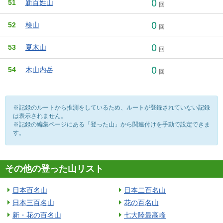
0
51
新百姓山
回
0
52
桧山
回
0
53
夏木山
回
0
54
木山内岳
回
※記録のルートから推測をしているため、ルートが登録されていない記録
は表示されません。
※記録の編集ページにある「登った山」から関連付けを手動で設定できま
す。
その他の登った山リスト
日本百名山
日本二百名山
日本三百名山
花の百名山
新・花の百名山
七大陸最高峰