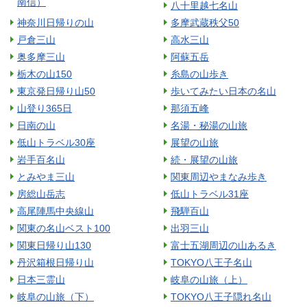
南信）
八十里越七名山
神奈川日帰りの山
多摩武蔵秩父50
戸倉三山
高水三山
奥多摩三山
阿蘇五岳
栃木の山150
糸島の山歩き
東京発日帰り山50
歩いてみたい日本の名山
山登り365日
那須五峰
日南の山
名湯・秘湯の山旅
低山トラベル30座
展望の山旅
岩手百名山
続・展望の山旅
とみやま三山
関東周辺やまなみ歩き
房総山岳志
低山トラベル31座
高尾陣馬中央線山
飛騨百山
関東の名山ベスト100
出羽三山
関東日帰り山130
富士五湖周辺の山あるき
丹沢箱根日帰り山
TOKYO八王子名山
日本三霊山
岐阜の山旅（上）
岐阜の山旅（下）
TOKYO八王子隠れ名山