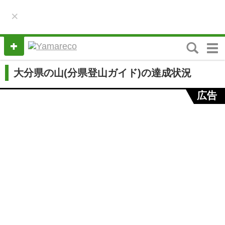
×
M
e
n
大分県の山(分県登山ガイド)の達成状況
u
広告