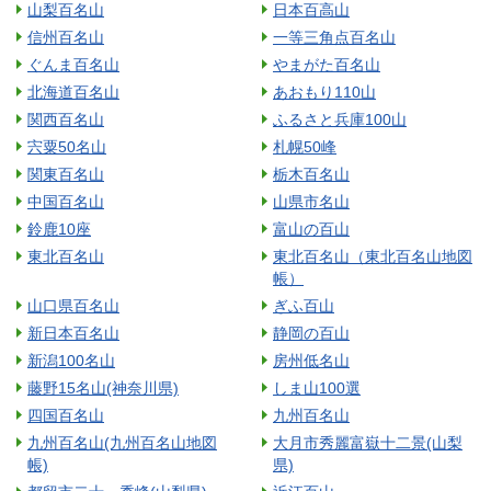
山梨百名山
日本百高山
信州百名山
一等三角点百名山
ぐんま百名山
やまがた百名山
北海道百名山
あおもり110山
関西百名山
ふるさと兵庫100山
宍粟50名山
札幌50峰
関東百名山
栃木百名山
中国百名山
山県市名山
鈴鹿10座
富山の百山
東北百名山
東北百名山（東北百名山地図
帳）
山口県百名山
ぎふ百山
新日本百名山
静岡の百山
新潟100名山
房州低名山
藤野15名山(神奈川県)
しま山100選
四国百名山
九州百名山
九州百名山(九州百名山地図
大月市秀麗富嶽十二景(山梨
帳)
県)