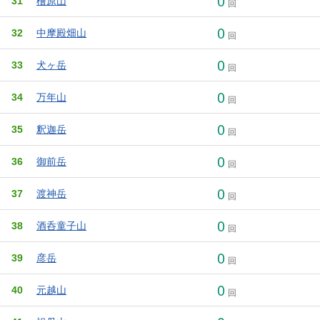
0
31
檜原山
回
0
32
中摩殿畑山
回
0
33
犬ヶ岳
回
0
34
万年山
回
0
35
釈迦岳
回
0
36
御前岳
回
0
37
渡神岳
回
0
38
酒呑童子山
回
0
39
彦岳
回
0
40
元越山
回