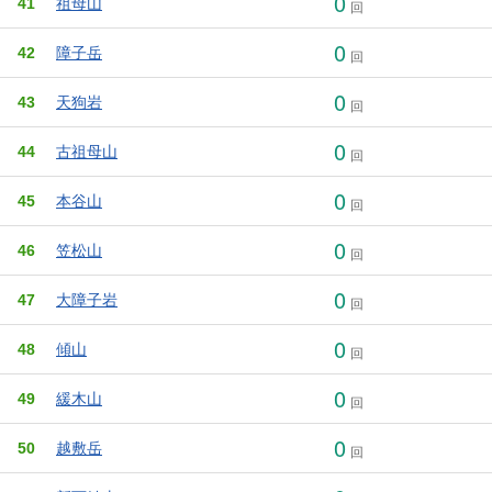
0
41
祖母山
回
0
42
障子岳
回
0
43
天狗岩
回
0
44
古祖母山
回
0
45
本谷山
回
0
46
笠松山
回
0
47
大障子岩
回
0
48
傾山
回
0
49
緩木山
回
0
50
越敷岳
回