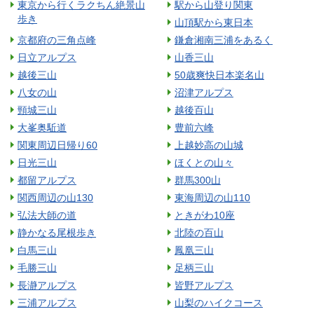
東京から行くラクちん絶景山
駅から山登り関東
歩き
山頂駅から東日本
京都府の三角点峰
鎌倉湘南三浦をあるく
日立アルプス
山香三山
越後三山
50歳爽快日本楽名山
八女の山
沼津アルプス
頸城三山
越後百山
大峯奥駈道
豊前六峰
関東周辺日帰り60
上越妙高の山城
日光三山
ほくとの山々
都留アルプス
群馬300山
関西周辺の山130
東海周辺の山110
弘法大師の道
ときがわ10座
静かなる尾根歩き
北陸の百山
白馬三山
鳳凰三山
毛勝三山
足柄三山
長瀞アルプス
皆野アルプス
三浦アルプス
山梨のハイクコース