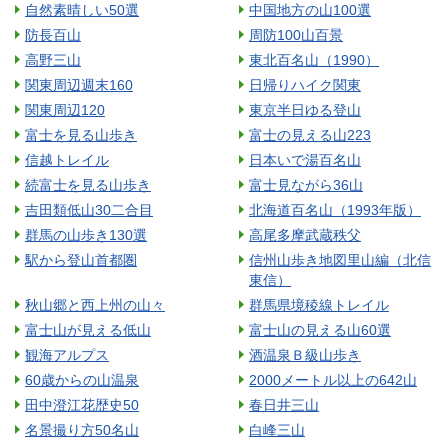
自然素晴しい50選
中国地方の山100選
防長百山
周防100山百景
高野三山
東北百名山（1990）
関東周辺週末160
日帰りハイク関東
関東周辺120
東京半日ゆる登山
富士を見る山歩き
富士の見える山223
信越トレイル
日本いで湯百名山
続富士を見る山歩き
富士見ながら36山
吉田類低山30二合目
北海道百名山（1993年版）
群馬の山歩き130選
高尾多摩武蔵秩父
駅から登山首都圏
信州山歩き地図里山編（北信
東信）
秋山郷と西上州の山々
群馬県境稜線トレイル
富士山が見える低山
富士山の見える山60選
観海アルプス
酒温泉Ｂ級山歩き
60歳からの山温泉
2000メートル以上の642山
田中澄江花歴史50
春日井三山
名景撮り方50名山
白峰三山