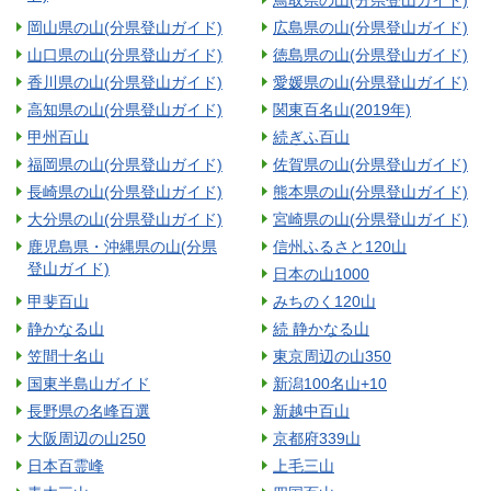
岡山県の山(分県登山ガイド)
広島県の山(分県登山ガイド)
山口県の山(分県登山ガイド)
徳島県の山(分県登山ガイド)
香川県の山(分県登山ガイド)
愛媛県の山(分県登山ガイド)
高知県の山(分県登山ガイド)
関東百名山(2019年)
甲州百山
続ぎふ百山
福岡県の山(分県登山ガイド)
佐賀県の山(分県登山ガイド)
長崎県の山(分県登山ガイド)
熊本県の山(分県登山ガイド)
大分県の山(分県登山ガイド)
宮崎県の山(分県登山ガイド)
鹿児島県・沖縄県の山(分県
信州ふるさと120山
登山ガイド)
日本の山1000
甲斐百山
みちのく120山
静かなる山
続 静かなる山
笠間十名山
東京周辺の山350
国東半島山ガイド
新潟100名山+10
長野県の名峰百選
新越中百山
大阪周辺の山250
京都府339山
日本百霊峰
上毛三山