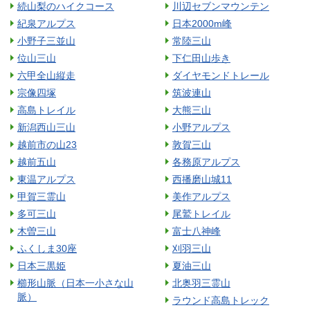
続山梨のハイクコース
川辺セブンマウンテン
紀泉アルプス
日本2000m峰
小野子三並山
常陸三山
位山三山
下仁田山歩き
六甲全山縦走
ダイヤモンドトレール
宗像四塚
筑波連山
高島トレイル
大熊三山
新潟西山三山
小野アルプス
越前市の山23
敦賀三山
越前五山
各務原アルプス
東温アルプス
西播磨山城11
甲賀三霊山
美作アルプス
多可三山
尾鷲トレイル
木曽三山
富士八神峰
ふくしま30座
刈羽三山
日本三黒姫
夏油三山
櫛形山脈（日本一小さな山
北奥羽三霊山
脈）
ラウンド高島トレック