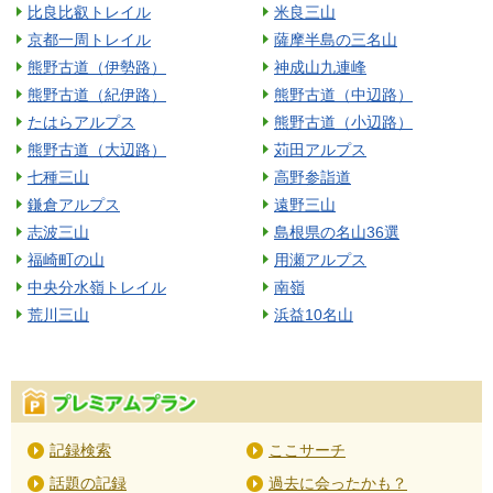
比良比叡トレイル
米良三山
京都一周トレイル
薩摩半島の三名山
熊野古道（伊勢路）
神成山九連峰
熊野古道（紀伊路）
熊野古道（中辺路）
たはらアルプス
熊野古道（小辺路）
熊野古道（大辺路）
苅田アルプス
七種三山
高野参詣道
鎌倉アルプス
遠野三山
志波三山
島根県の名山36選
福崎町の山
用瀬アルプス
中央分水嶺トレイル
南嶺
荒川三山
浜益10名山
記録検索
ここサーチ
話題の記録
過去に会ったかも？