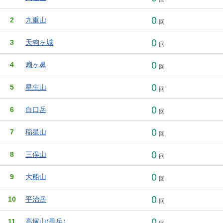
0
2
九重山
回
0
3
天狗ヶ城
回
0
4
扇ヶ鼻
回
0
5
星生山
回
0
6
白口岳
回
0
7
稲星山
回
0
8
三俣山
回
0
9
大船山
回
0
10
平治岳
回
0
11
高塚山(黒岳）