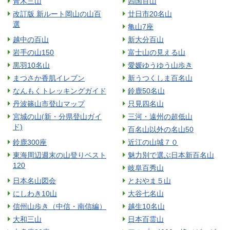
青木三山
四国百山
改訂版 新ルート岡山の山百
廿日市20名山
選
亀山7座
越中の百山
新大分百山
岩手の山150
富士山の見える山
黒羽10名山
愛媛ゆうゆう山歩き
まつさか香肌イレブン
新うつくしま百名山
なんもくトレッキングガイド
鈴鹿50名山
丹波篠山市登山マップ
只見四名山
宮城の山(新・分県登山ガイ
三河・遠州の超低山
ド)
百名山以外の名山50
鈴鹿300座
近江の山城７０
東海周辺週末の山登りベスト
魅力別で選ぶ日本新百名山
120
岐阜百秀山
日本名山図会
とおやま５山
にしわき10山
大谷七名山
信州山歩き（中信・南信編）
越生10名山
大和三山
日本百霊山