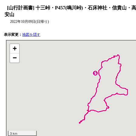
[山行計画書] 十三峠・P457(鳴川峠)・石床神社・信貴山・
安山
2022年10月09日(日帰り)
表示変更：
地図を隠す
+
−
3 km