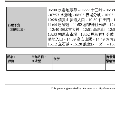
06:00 水呑地蔵尊 - 06:27 十三峠 - 06
- 07:53 水源地 - 08:03 行場分岐 - 10
10:28 信貴山参道入口 - 10:30 仁王門 
11:44 恩智越 - 11:52 恩智神社分岐 - 1
行動予定
（自由記述）
- 12:40 鐸比古大神 - 12:51 高尾山 - 1
13:33 柏原市斎場 - 13:52 恩智神社分岐 -
墓地入口 - 14:39 高安山駅 - 14:49 お
15:12 立石越 - 15:28 航空レーダー - 1
氏名 /
生年月日 /
携帯電
住所
役割
血液型
緊急
This page is generated by Yamareco. - http://www.y