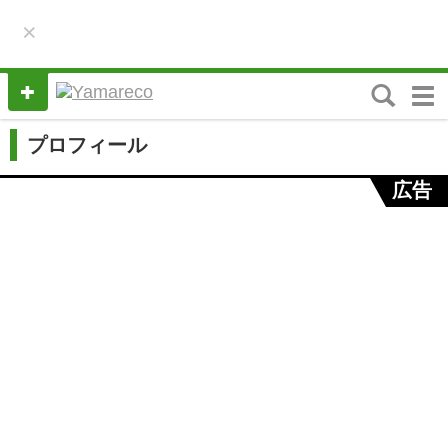
×
M
e
n
プロフィール
u
広告