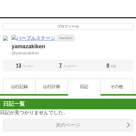
プロフィール
Standard
yamazakiken
@yamazakiken
13
7
0
フォロー
フォロワー
友達
山行記録
山行計画
日記
その他
日記一覧
日記が見つかりませんでした。
次のページ