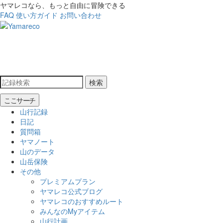
ヤマレコなら、もっと自由に冒険できる
FAQ
使い方ガイド
お問い合わせ
検索
ここサーチ
山行記録
日記
質問箱
ヤマノート
山のデータ
山岳保険
その他
プレミアムプラン
ヤマレコ公式ブログ
ヤマレコのおすすめルート
みんなのMyアイテム
山行計画