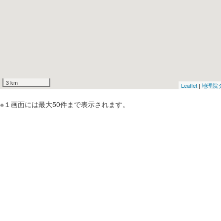
3 km
Leaflet
|
地理院
※１画面には最大50件まで表示されます。