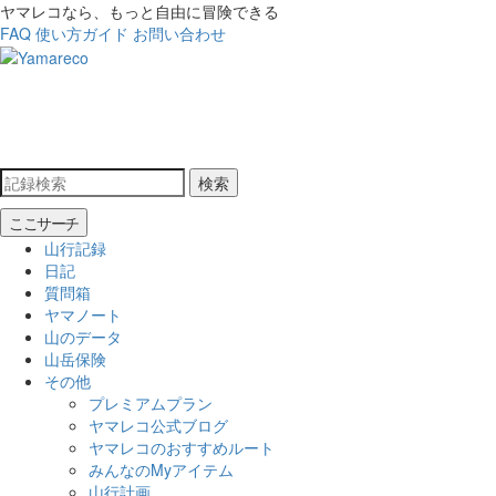
ヤマレコなら、もっと自由に冒険できる
FAQ
使い方ガイド
お問い合わせ
検索
ここサーチ
山行記録
日記
質問箱
ヤマノート
山のデータ
山岳保険
その他
プレミアムプラン
ヤマレコ公式ブログ
ヤマレコのおすすめルート
みんなのMyアイテム
山行計画