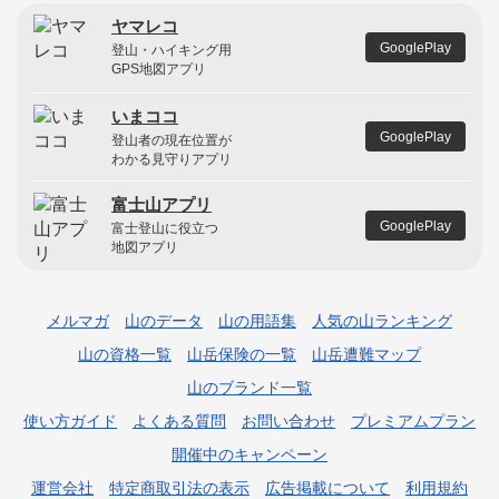
ヤマレコ
GooglePlay
登山・ハイキング用
GPS地図アプリ
いまココ
GooglePlay
登山者の現在位置が
わかる見守りアプリ
富士山アプリ
GooglePlay
富士登山に役立つ
地図アプリ
メルマガ
山のデータ
山の用語集
人気の山ランキング
山の資格一覧
山岳保険の一覧
山岳遭難マップ
山のブランド一覧
使い方ガイド
よくある質問
お問い合わせ
プレミアムプラン
開催中のキャンペーン
運営会社
特定商取引法の表示
広告掲載について
利用規約