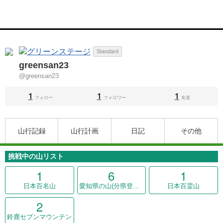
Standard
greensan23
@greensan23
1
1
1
フォロー
フォロワー
友達
山行記録
山行計画
日記
その他
挑戦中の山リスト
1
6
1
日本百名山
愛知県の山(分県登山ガイド)
日本百霊山
2
鈴鹿セブンマウンテン