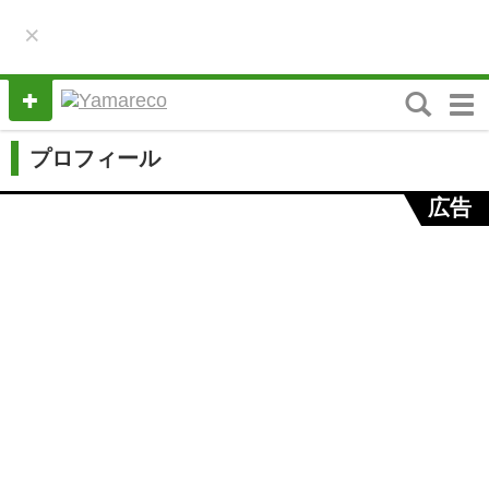
×
M
e
n
プロフィール
u
広告