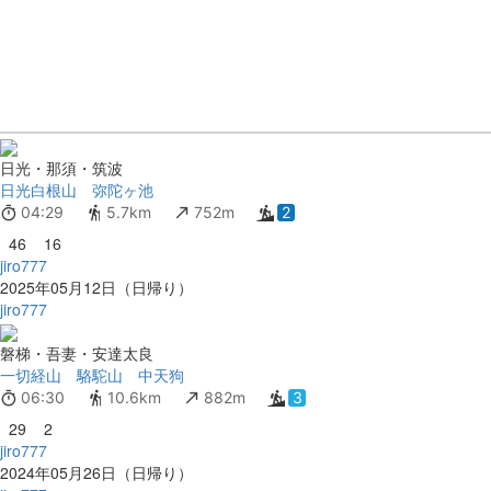
日光・那須・筑波
日光白根山 弥陀ヶ池
04:29
5.7km
752m
2
46
16
jiro777
2025年05月12日（日帰り）
jiro777
磐梯・吾妻・安達太良
一切経山 駱駝山 中天狗
06:30
10.6km
882m
3
29
2
jiro777
2024年05月26日（日帰り）