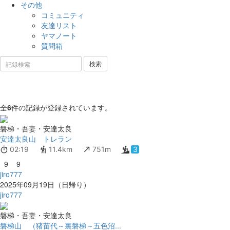
その他
コミュニティ
友達リスト
ヤマノート
質問箱
全
6
件の記録が登録されています。
磐梯・吾妻・安達太良
安達太良山 トレラン
02:19
11.4km
751m
3
9
9
jiro777
2025年09月19日（日帰り）
jiro777
磐梯・吾妻・安達太良
磐梯山 （猪苗代～裏磐梯～五色沼...