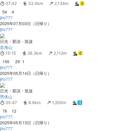
07:42
33.5km
2,134m
6
54
4
jiro777
2025年07月03日（日帰り）
jiro777
日光・那須・筑波
皇海山
15:15
26.3km
2,112m
6
156
29
1
jiro777
2025年05月14日（日帰り）
jiro777
日光・那須・筑波
男体山
05:47
8.6km
1,200m
3
76
12
jiro777
2025年05月13日（日帰り）
jiro777