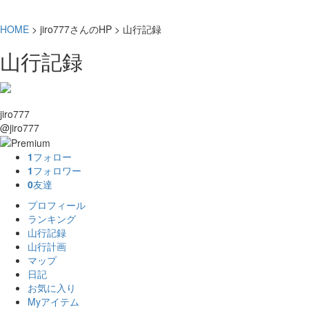
HOME
> jiro777さんのHP > 山行記録
山行記録
jiro777
@jiro777
1
フォロー
1
フォロワー
0
友達
プロフィール
ランキング
山行記録
山行計画
マップ
日記
お気に入り
Myアイテム