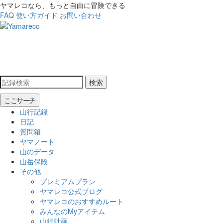
ヤマレコなら、もっと自由に冒険できる
FAQ
使い方ガイド
お問い合わせ
検索
ここサーチ
山行記録
日記
質問箱
ヤマノート
山のデータ
山岳保険
その他
プレミアムプラン
ヤマレコ公式ブログ
ヤマレコのおすすめルート
みんなのMyアイテム
山行計画