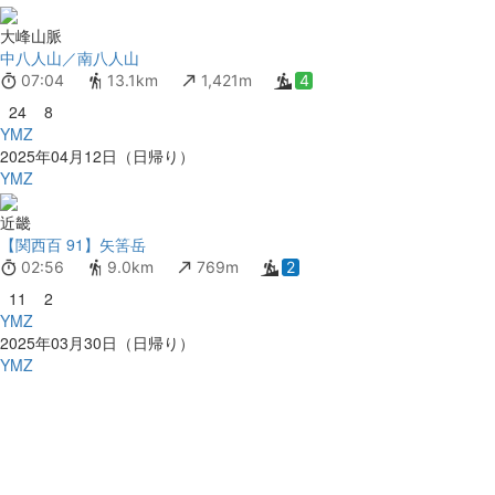
大峰山脈
中八人山／南八人山
07:04
13.1km
1,421m
4
24
8
YMZ
2025年04月12日（日帰り）
YMZ
近畿
【関西百 91】矢筈岳
02:56
9.0km
769m
2
11
2
YMZ
2025年03月30日（日帰り）
YMZ