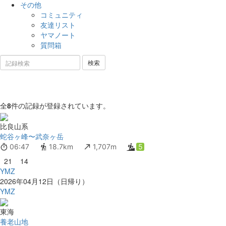
その他
コミュニティ
友達リスト
ヤマノート
質問箱
全
8
件の記録が登録されています。
比良山系
蛇谷ヶ峰〜武奈ヶ岳
06:47
18.7km
1,707m
5
21
14
YMZ
2026年04月12日（日帰り）
YMZ
東海
養老山地