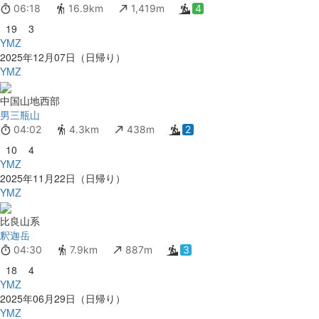
06:18
16.9km
1,419m
4
19
3
YMZ
2025年12月07日（日帰り）
YMZ
中国山地西部
男三瓶山
04:02
4.3km
438m
2
10
4
YMZ
2025年11月22日（日帰り）
YMZ
比良山系
釈迦岳
04:30
7.9km
887m
3
18
4
YMZ
2025年06月29日（日帰り）
YMZ