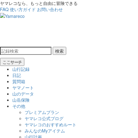
ヤマレコなら、もっと自由に冒険できる
FAQ
使い方ガイド
お問い合わせ
検索
ここサーチ
山行記録
日記
質問箱
ヤマノート
山のデータ
山岳保険
その他
プレミアムプラン
ヤマレコ公式ブログ
ヤマレコのおすすめルート
みんなのMyアイテム
山行計画