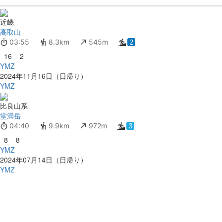
近畿
高取山
03:55
8.3km
545m
2
16
2
YMZ
2024年11月16日（日帰り）
YMZ
比良山系
堂満岳
04:40
9.9km
972m
3
8
8
YMZ
2024年07月14日（日帰り）
YMZ