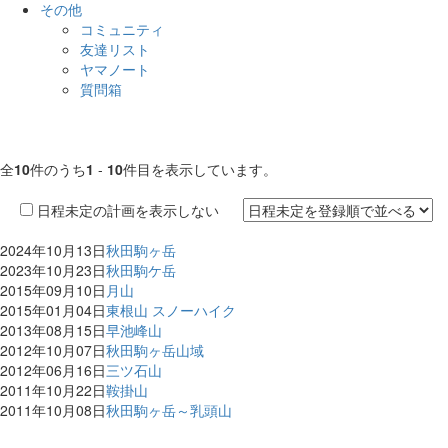
その他
コミュニティ
友達リスト
ヤマノート
質問箱
全
10
件のうち
1
-
10
件目を表示しています。
日程未定の計画を表示しない
2024年10月13日
秋田駒ヶ岳
2023年10月23日
秋田駒ケ岳
2015年09月10日
月山
2015年01月04日
東根山 スノーハイク
2013年08月15日
早池峰山
2012年10月07日
秋田駒ヶ岳山域
2012年06月16日
三ツ石山
2011年10月22日
鞍掛山
2011年10月08日
秋田駒ヶ岳～乳頭山