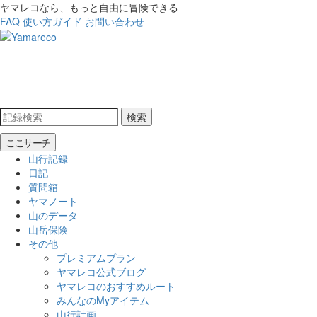
ヤマレコなら、もっと自由に冒険できる
FAQ
使い方ガイド
お問い合わせ
検索
ここサーチ
山行記録
日記
質問箱
ヤマノート
山のデータ
山岳保険
その他
プレミアムプラン
ヤマレコ公式ブログ
ヤマレコのおすすめルート
みんなのMyアイテム
山行計画