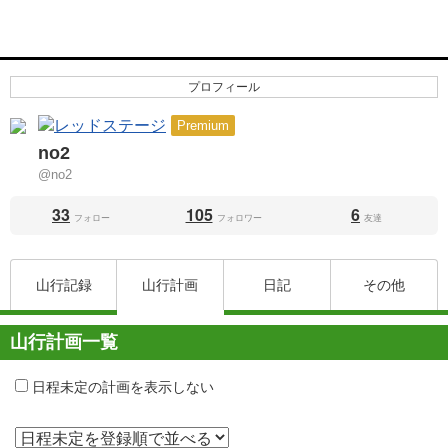
プロフィール
Premium
no2
@no2
33
105
6
フォロー
フォロワー
友達
山行記録
山行計画
日記
その他
山行計画一覧
日程未定の計画を表示しない