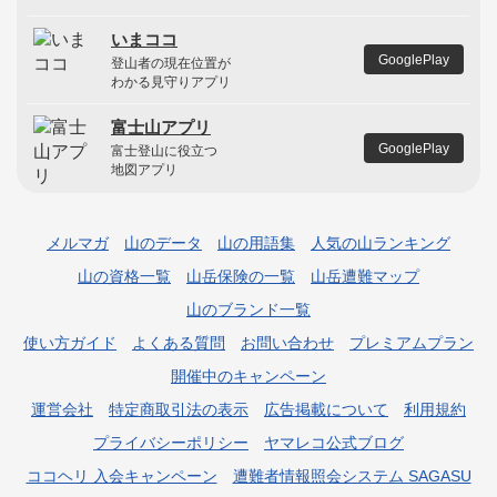
いまココ
GooglePlay
登山者の現在位置が
わかる見守りアプリ
富士山アプリ
GooglePlay
富士登山に役立つ
地図アプリ
メルマガ
山のデータ
山の用語集
人気の山ランキング
山の資格一覧
山岳保険の一覧
山岳遭難マップ
山のブランド一覧
使い方ガイド
よくある質問
お問い合わせ
プレミアムプラン
開催中のキャンペーン
運営会社
特定商取引法の表示
広告掲載について
利用規約
プライバシーポリシー
ヤマレコ公式ブログ
ココヘリ 入会キャンペーン
遭難者情報照会システム SAGASU