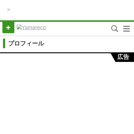
×
M
e
n
プロフィール
u
広告