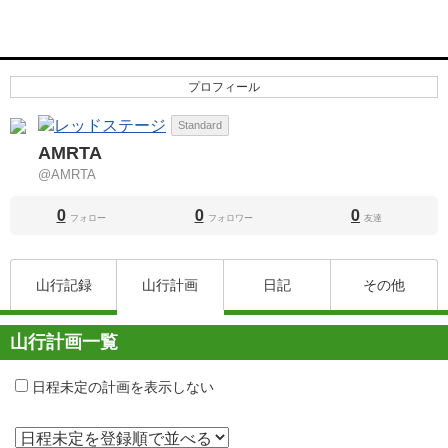
プロフィール
Standard
AMRTA
@AMRTA
0
0
0
フォロー
フォロワー
友達
山行記録
山行計画
日記
その他
山行計画一覧
日程未定の計画を表示しない