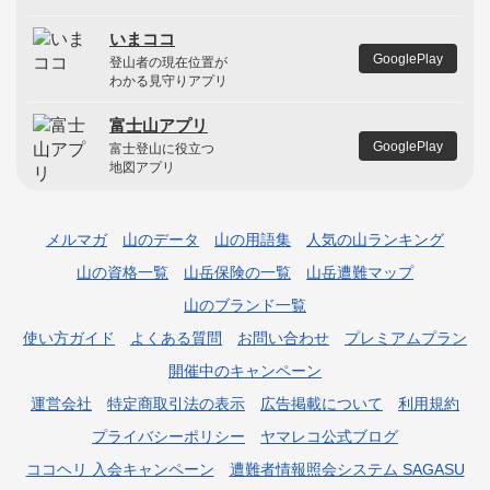
いまココ
GooglePlay
登山者の現在位置が
わかる見守りアプリ
富士山アプリ
GooglePlay
富士登山に役立つ
地図アプリ
メルマガ
山のデータ
山の用語集
人気の山ランキング
山の資格一覧
山岳保険の一覧
山岳遭難マップ
山のブランド一覧
使い方ガイド
よくある質問
お問い合わせ
プレミアムプラン
開催中のキャンペーン
運営会社
特定商取引法の表示
広告掲載について
利用規約
プライバシーポリシー
ヤマレコ公式ブログ
ココヘリ 入会キャンペーン
遭難者情報照会システム SAGASU