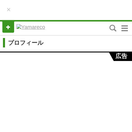
×
M
e
n
プロフィール
u
広告