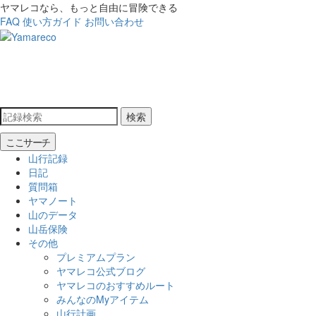
ヤマレコなら、もっと自由に冒険できる
FAQ
使い方ガイド
お問い合わせ
検索
ここサーチ
山行記録
日記
質問箱
ヤマノート
山のデータ
山岳保険
その他
プレミアムプラン
ヤマレコ公式ブログ
ヤマレコのおすすめルート
みんなのMyアイテム
山行計画