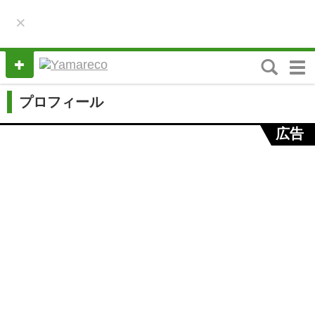
×
M
e
n
プロフィール
u
広告