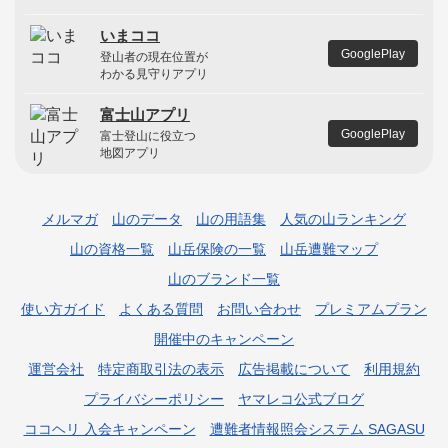
いまココ
GooglePlay
登山者の現在位置が
わかる見守りアプリ
富士山アプリ
GooglePlay
富士登山に役立つ
地図アプリ
メルマガ
山のデータ
山の用語集
人気の山ランキング
山の資格一覧
山岳保険の一覧
山岳遭難マップ
山のブランド一覧
使い方ガイド
よくある質問
お問い合わせ
プレミアムプラン
開催中のキャンペーン
運営会社
特定商取引法の表示
広告掲載について
利用規約
プライバシーポリシー
ヤマレコ公式ブログ
ココヘリ 入会キャンペーン
遭難者情報照会システム SAGASU