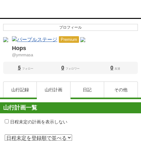
プロフィール
Premium
Hops
@ymrmasa
5
0
0
フォロー
フォロワー
友達
山行記録
山行計画
日記
その他
山行計画一覧
日程未定の計画を表示しない