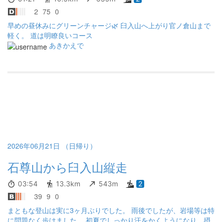
2
75
0
早めの昼休みにグリーンチャージ🌿 臼入山へ上がり官ノ倉山まで
軽く。 道は明瞭良いコース
あきかえで
2026年06月21日 （日帰り）
石尊山から臼入山縦走
03:54
13.3km
543m
2
39
9
0
まともな登山は実に3ヶ月ぶりでした。 雨後でしたが、岩場等は特
に問題なく歩けました。 初夏でしっかり汗をかくようになり、摂