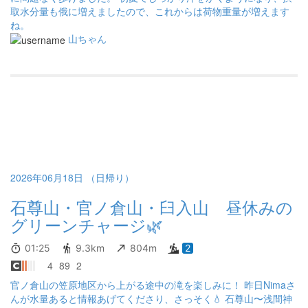
取水分量も俄に増えましたので、これからは荷物重量が増えます
ね。
山ちゃん
2026年06月18日 （日帰り）
石尊山・官ノ倉山・臼入山 昼休みの
グリーンチャージ🌿
01:25
9.3km
804m
2
4
89
2
官ノ倉山の笠原地区から上がる途中の滝を楽しみに！ 昨日Nimaさ
んが水量あると情報あげてくださり、さっそく💧 石尊山〜浅間神