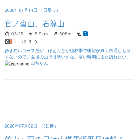
いでにたくさんの山車を見に観光してくれたら嬉しいですm(__)m
2026年07月14日 （日帰り）
官ノ倉山、石尊山
03:26
8.9km
505m
2
19
5
0
歩き易いコースだが、ほとんどが植林帯で眺望が無く風通しも良
くないので、夏場の山行は辛いかな。寒い時期にまた訪れたい。
山ちゃん
2026年07月02日 （3日間）
笠山へ雨の日は山道愛護翌日は軽く