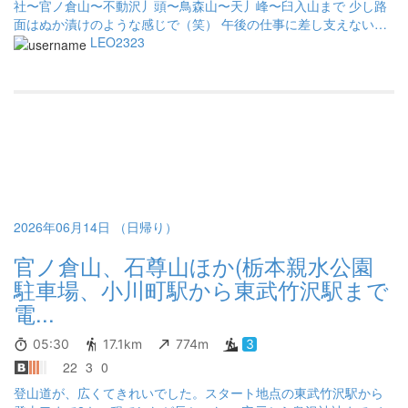
社〜官ノ倉山〜不動沢丿頭〜鳥森山〜天丿峰〜臼入山まで 少し路
面はぬか漬けのような感じで（笑） 午後の仕事に差し支えないよ
うに！不動の滝で行水だ〜 こけないように下りは慎重に。 今日も
LEO2323
気持ちよく仕事へ戻れました。 東秩父アルプス！ありがとうござ
いました。😃
2026年06月14日 （日帰り）
官ノ倉山、石尊山ほか(栃本親水公園
駐車場、小川町駅から東武竹沢駅まで
電...
05:30
17.1km
774m
3
22
3
0
登山道が、広くてきれいでした。スタート地点の東武竹沢駅から