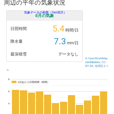
周辺の平年の気象状況
気象データの範囲（1km四方）
8月の気象
5.4
日照時間
時間/日
7.3
降水量
mm/日
最深積雪
データなし
©
OpenStreetMap
contributors,
CC-
BY-SA
,
地理院タイ
ル
8
1日あたり日照時間（時間）
1日あたり日照時間（時間）
6
4