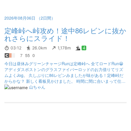
2026年08月06日 （2日間）
定峰峠へ峠攻め！途中86レビンに抜か
れさらにスライド！
03:12
26.0km
1,178m
4
7
55
0
今日は昼休みグリーンチャージRunは定峰峠へ 全てロードRun😀
アディダスボストンのグラスファイバーロッドのお力借りてリズ
ムよくJog。 久しぶりに86レビンみましたが味がある！定峰峠だ
からかな？ 新しく看板見かけました。 時間に間に合いまって仕事
へ。 グリーンチャージ🌿 GoodRun😀
山ちゃん