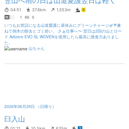
04:51
37.6km
1,553m
6
1
86
0
いつもお世話になる山道愛護に昼休みにグリーンチャージ🌿☔兼
ねて倒木の除去とゴミ拾い。 さぁ仕事へ〜 翌日は2回の山とロー
ド Adizero EVO SL WOVENを使用したら最高に推進力ありまし
た。
山ちゃん
2026年06月29日 （日帰り）
臼入山
01:21
10.5km
635m
2