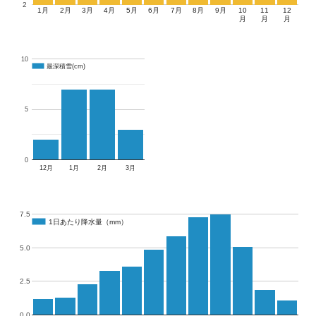
2
1月
2月
3月
4月
5月
6月
7月
8月
9月
10
11
12
月
月
月
10
最深積雪(cm)
最深積雪(cm)
5
0
12月
1月
2月
3月
7.5
1日あたり降水量（mm）
1日あたり降水量（mm）
5.0
2.5
0.0