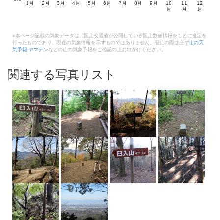
1月
2月
3月
4月
5月
6月
7月
8月
9月
10
11
12
月
月
月
※本ページ記載の気象データは、国土交通省が公開している国土数値情報をもとに推定を
行ったものであり、現在の気象情報を示すものではありません。登山の際は必ず
山の天
気予報 ヤマテン
などの山の気象予報をご確認の上お出かけください。
関連する写真リスト