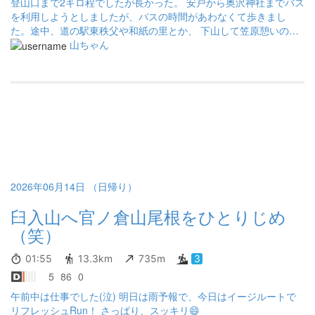
登山口まで2キロ程でしたが長かった。 安戸から奥沢神社までバス
を利用しようとしましたが、バスの時間があわなくて歩きまし
た。途中、道の駅東秩父や和紙の里とか、 下山して笠原憩いの場
から栃本親水公園の駐車場まで３キロ程でしたが、大変長く感じ
山ちゃん
ました。
2026年06月14日 （日帰り）
臼入山へ官ノ倉山尾根をひとりじめ
（笑）
01:55
13.3km
735m
3
5
86
0
午前中は仕事でした(泣) 明日は雨予報で、今日はイージルートで
リフレッシュRun！ さっぱり、スッキリ😄