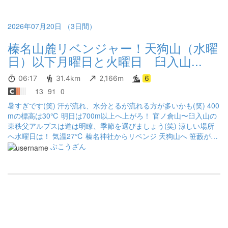
2026年07月20日 （3日間）
榛名山麓リベンジャー！天狗山（水曜
日）以下月曜日と火曜日 臼入山...
06:17
31.4km
2,166m
6
13
91
0
暑すぎです(笑) 汗が流れ、水分とるが流れる方が多いかも(笑) 400
mの標高は30℃ 明日は700m以上へ上がろ！ 官ノ倉山〜臼入山の
東秩父アルプスは道は明瞭、季節を選びましょう(笑) 涼しい場所
へ水曜日は！ 気温27℃ 榛名神社からリベンジ 天狗山へ 笹藪がヤ
バ〜 神蛇に🐍会えました〜🐍 群馬市内41℃😱
ぶこうざん