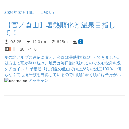
2026年07月18日 （日帰り）
【官ノ倉山】暑熱順化と温泉目指し
て！
03:25
12.0km
628m
2
20
74
0
夏の北アルプス遠征に備え、今回は暑熱順化に行ってきました。
朝方まで雨が降り続け、地元は毎日熊が現れるので安心な外秩父
をチョイス！ 予定通りに初夏の低山で雨上がりの湿度100％、何
もなくても滝汗族を自認しているので山頂に着く頃には全身が汗
びっしょりになりました。 ハイカーの多い山だと恥ずかしくて歩
アッチャン
けませんが、ここはいつも空いているし全身が濡れていても気に
なりません(^_-)-☆ ただ、舗装路歩きでずぶ濡れで歩くのは恥ずか
しかったなぁ・・・ 下山後は毎回チャレンジしてもなかなか時間
的に入れなかった日帰り温泉目指してダッシュ！お陰様で久しぶ
りの温泉に貸し切り状態でゆったり入ってこれました＼(^o^)／ 秩
父へ帰ったら山友さんがラインをくれて秩父に来ているというの
で、秩父神社前で車で拾って市内観光のお手伝いをしてから無事
帰宅。 翌日から秩父では大きな夏祭りが開催されるので、登山つ