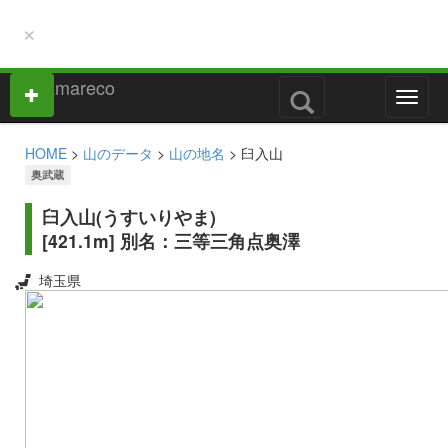
×
M
e
n
HOME
>
山のデータ
>
山の地名
> 臼入山
u
奥武蔵
臼入山(うすいりやま)
[421.1m] 別名：三等三角点奥澤
埼玉県