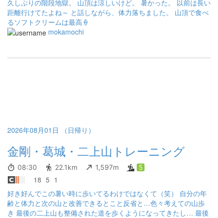
久しぶりの階段地獄。 山頂は涼しいけど。 暑かった。 以前は長い
距離行けてたよね～ と話しながら、体力落ちました。 山頂で食べ
るソフトクリームは最高🍦
mokamochi
2026年08月01日 （日帰り）
金剛・葛城・二上山トレーニング
08:30
22.1km
1,597m
5
18
5
1
好き好んでこの暑い時に歩いてるわけではなくて（笑） 自分の年
齢と体力と次の山と改善できるとこと反省と…色々考えての山歩
き 最後の二上山も整備された道を歩くようになってきたし… 最後