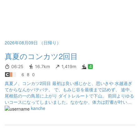
2026年08月09日 （日帰り）
真夏のコンカツ2回目
06:25
16.7km
1,419m
4
6
8
0
真夏ノ、コンカツ2回目 最初は良い感じかと、思いきや 水越過ぎ
てからなんかバテバテ。 で、もみじ谷を最後まで詰めず、 途中、
尾根筋の一の鳥居に上がり ダイトレルートで下山。 前回よりゆる
いコースになってしまいました。なかなか、体力は貯蓄が叶いま
せん 累計標高間違ってますね 1200ぐらいです また、ペースも標
kanche
準か遅いくらいでした