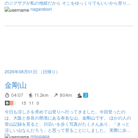
のジグザグが私の地獄だから そこをゆっくりでもいいから登り切
って 下山に余力を残すって自分の中にある 最近は時間は気にしな
nagarebori
い 同じペースで歩く 大きな山に行く時に日帰りできるのか 1泊か
2泊かの目安にできるから 時々この時期このコースで自分の体力を
見る も少し頑張れそうだ 二上山の山頂で群馬から来たという若い
男の子と話をしました 百名山と花の百名山を登ってるらしい 今日
は花の百名山の葛城山を経て 二上山も花の百名山だから来たそう
地元のハイカーさんから 葛城山はまた5月に来なさいと言われてま
した（笑） 二上山は花の百名山だったのかと 勉強になりました
2026年08月01日 （日帰り）
金剛山
04:07
11.2km
804m
3
15
11
0
今日も涼しさを求めて山登りへ行ってきました。今回登ったの
は、大阪と奈良の県境にある有名な山、金剛山です。 ほかの人の
登山記録を見ると、川沿いを歩く写真がたくさんあり、「きっと
涼しい山なんだろう」と思って登ることにしました。 実際に歩い
てみると、その期待どおり、登山道はほとんどが川沿いで、ひん
miyupapa