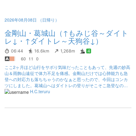
ルートも事前調査してなかったのでどんな登山道か知らなかった
のですが、登山道に水が流れていて崩落しているところもあり
中々ワイルドな道でした。 秋の紅葉、冬の凍結などで有名な道だ
そうですね。 この時期も沢沿いなので気持ちよく歩くことができ
2026年08月08日 （日帰り）
ました。
金剛山・葛城山（↑もみじ谷～ダイト
レ↓・↑ダイトレ～天狗谷↓）
06:44
16.6km
1,268m
4
60
11
0
ここ2ヶ月ほど山行をサボり気味だったこともあって、先週の妙高
山＆雨飾山遠征で体力不足を痛感。金剛山だけでは心肺能力も急
登への対応力も落ちちゃうのかなぁと思ったので、今回はコンカ
ツにしました。葛城山へはダイトレの登りがそこそこ急登なの
で、多少トレーニングにはなるかな、と。 金剛山から下りたとこ
H.C.teruru
ろで終わりにしたくなるので、そこは心を鬼にして、休憩なしで
葛城山へ登り返し。やっぱりしんどいねぇ～と思いつつ、途中で
休み休み、頑張りました。なお、葛城山へのダイトレの登りはア
ブに纏わり付かれて、それを追い払うのに気力・体力を削がれま
した😣 もみじ谷や天狗谷にはいなかったのに。 土曜日の金剛山
にしては人が少ないように思いましたが、やっぱり暑いので低山
は敬遠されがちかな。でも山頂で冷たいものをいただくことがで