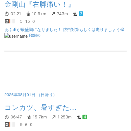
金剛山『右脚痛い！』
02:21
10.9km
743m
3
5
15
0
あぶ🪰が最盛期になりました！ 防虫対策もしくは走りましょう😁
R0kk0
2026年08月01日 （日帰り）
コンカツ、暑すぎた…
06:47
15.7km
1,253m
4
9
6
0