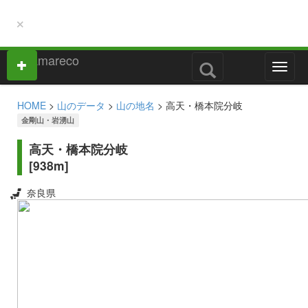
×
M
e
n
HOME
>
山のデータ
>
山の地名
> 高天・橋本院分岐
u
金剛山・岩湧山
高天・橋本院分岐
[938m]
奈良県