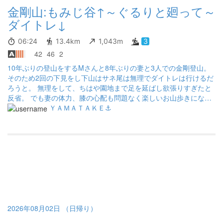
金剛山:もみじ谷↑～ぐるりと廻って～
ダイトレ↓
06:24
13.4km
1,043m
3
42
46
2
10年ぶりの登山をするMさんと8年ぶりの妻と3人での金剛登山。
そのため2回の下見をし下山はサネ尾は無理でダイトレは行けるだ
ろうと。 無理をして、ちはや園地まで足を延ばし欲張りすぎたと
反省。 でも妻の体力、膝の心配も問題なく楽しいお山歩きになっ
た。 Mさんは登りは全く疲れ知らずだった。 アブとの戦いには疲
ＹＡＭＡＴＡＫＥ⚓
れる。 虫よけスプレーとハッカ油スプレーの二つを何度もふりか
け防御。 寄ってくるが嚙まれることはなかったので効果はあるの
だろう。
2026年08月02日 （日帰り）