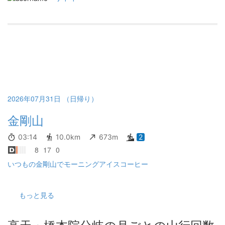
やりとした空気がとても心地よく、暑さをほとんど感じません。
道もよく整備されていて、とても歩きやすかったです。 ただ、山
頂が近づくにつれて川沿いの道から、まるで川の中を歩くような
ルートに変わり、最後の方はぬかるみや水たまりのある道もあり
ました。足元は少し歩きにくかったものの、その分涼しさは格別
で、今回の目的だった「涼しい登山」は十分に満喫できました。
山頂には多くの登山者がいて、それぞれ思い思いに休憩しながら
景色や山の雰囲気を楽しんでいました。よく写真で見かける山頂
広場にも行ってみましたが、広々としている一方で展望はあまり
良くありませんでした。 その後、 葛木神社へ向かうと、「最高地
2026年07月31日 （日帰り）
点」と書かれているのを見つけました。「確かに山頂広場からさ
金剛山
らに登ったな」と納得。実際、神社の境内のほうが少し標高が高
く、本当の最高地点はこちらだったようです。残念ながら中には
行けない様でした。 山頂の気温は24℃ととても涼しく、この日の
03:14
10.0km
673m
2
平地は35℃以上の予報だったので、その温度差には驚きました。
8
17
0
まさに別世界のような快適さでした。 展望という点では葛城山の
いつもの金剛山でモーニングアイスコーヒー
ほうが優れているかもしれませんが、金剛山は涼しく、歩きやす
く、とても快適に登れる山でした。多くの人に親しまれている理
由がよく分かります。期待以上の山で、来て本当に良かったで
もっと見る
す。
高天・橋本院分岐の月ごとの山行回数