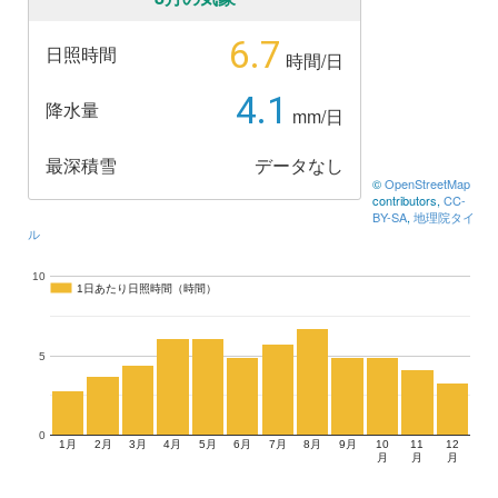
6.7
日照時間
時間/日
4.1
降水量
mm/日
最深積雪
データなし
©
OpenStreetMap
contributors,
CC-
BY-SA
,
地理院タイ
ル
10
1日あたり日照時間（時間）
1日あたり日照時間（時間）
5
0
1月
2月
3月
4月
5月
6月
7月
8月
9月
10
11
12
月
月
月