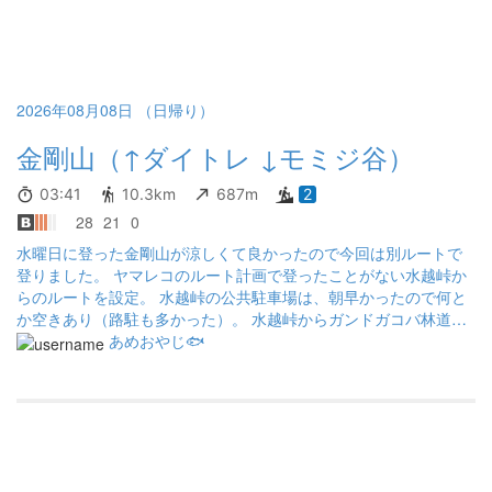
2026年08月08日 （日帰り）
金剛山（↑ダイトレ ↓モミジ谷）
03:41
10.3km
687m
2
28
21
0
水曜日に登った金剛山が涼しくて良かったので今回は別ルートで
登りました。 ヤマレコのルート計画で登ったことがない水越峠か
らのルートを設定。 水越峠の公共駐車場は、朝早かったので何と
か空きあり（路駐も多かった）。 水越峠からガンドガコバ林道
（ダイトレ）に入り、緩やかな林道を登っていきます。 カヤンボ
あめおやじ🐟
でルート計画通り左に曲がります。 ただ、事前調査不足でここの
道を曲がってからダイトレということに気づきました。 そこから
はダイトレ名物の階段が続きます。 旧パノラマ台では飛鳥・大和
三山の展望が望めました。 そこからは階段、緩やかな登りを繰り
返し、葛木神社を経て金剛山山頂へ。 金剛山山頂は今回も23℃で
涼しかったです。 少し休憩してからもみじ谷で下ります。 ここの