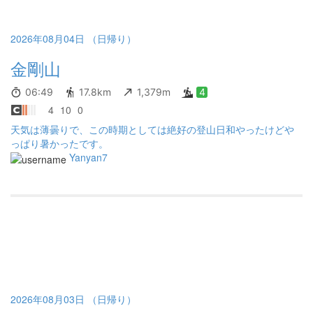
きたのと、谷道はそれなりに涼しかったので、やっぱ金剛山はい
いなぁと再認識した次第です。
2026年08月04日 （日帰り）
金剛山
06:49
17.8km
1,379m
4
4
10
0
天気は薄曇りで、この時期としては絶好の登山日和やったけどや
っぱり暑かったです。
Yanyan7
2026年08月03日 （日帰り）