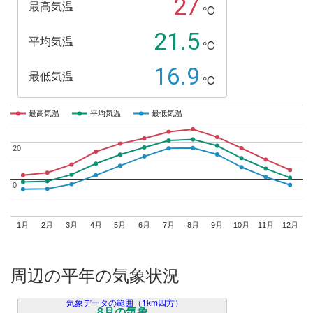
27
最高気温
℃
21.5
平均気温
℃
16.9
最低気温
℃
最高気温
最高気温
平均気温
平均気温
最低気温
最低気温
20
20
0
0
1月
2月
3月
4月
5月
6月
7月
8月
9月
10月
11月
12月
周辺の平年の気象状況
気象データの範囲（1km四方）
8月の気象