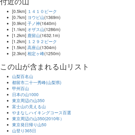
付近の山
[0.5km]
１４１０ピーク
[0.7km]
ヨウビ山
(1369m)
[0.9km]
子ノ神
(1640m)
[1.1km]
オザス山
(1286m)
[1.2km]
鹿留山
(1632.1m)
[1.2km]
１２９２ピーク
[1.5km]
高座山
(1304m)
[2.3km]
相定ヶ峰
(1250m)
この山が含まれる山リスト
山梨百名山
都留市二十一秀峰(山梨県)
甲州百山
日本の山1000
東京周辺の山350
富士山の見える山
やまなしハイキングコース百選
東京周辺の山350(2010年）
東京発日帰り山50
山登り365日