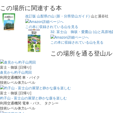
この場所に関連する本
改訂版 山梨県の山 (新・分県登山ガイド)
山と溪谷社
この本に収録されている山を見る
32. 富士山 御坂・愛鷹山 (山と高原地図 
この本に収録されている山を見る
この場所を通る登山ル
富士・御坂 [日帰り]
倉見から杓子山周回
利用交通機関
車・バイク
技術レベル
体力レベル
富士・御坂 [日帰り]
杓子山 - 富士山の展望と静かな森を楽しむ
利用交通機関
電車・バス、 タクシー
技術レベル
体力レベル