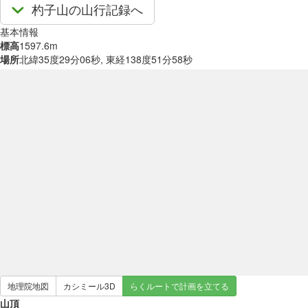
杓子山の山行記録へ
基本情報
標高
1597.6m
場所
北緯35度29分06秒, 東経138度51分58秒
地理院地図
カシミール3D
らくルートで計画を立てる
山頂