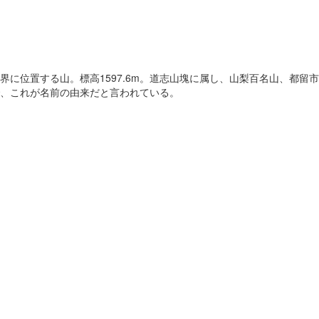
に位置する山。標高1597.6m。道志山塊に属し、山梨百名山、都留
、これが名前の由来だと言われている。