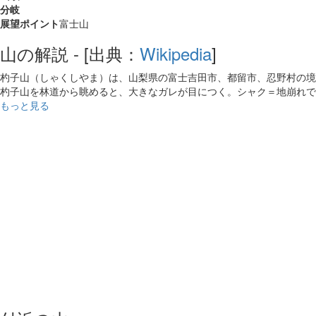
分岐
展望ポイント
富士山
山の解説 - [出典：
Wikipedia
]
杓子山（しゃくしやま）は、山梨県の富士吉田市、都留市、忍野村の境界
杓子山を林道から眺めると、大きなガレが目につく。シャク＝地崩れで
もっと見る