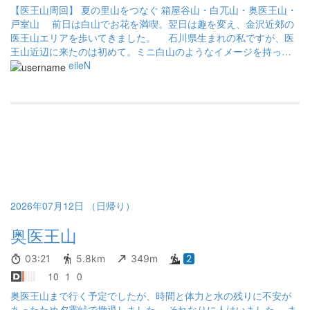
【医王山周回】 夏の里山をつなぐ 箱屋谷山・白兀山・奥医王山・
戸室山 前日は白山でお花を満喫。翌日は趣を変え、金沢近郊の
医王山エリアを歩いてきました。 石川県生まれの私ですが、医
王山近辺に来たのは初めて。ミニ白山のようなイメージを持って
いましたが、実際にはちょっと違っていて、低山が連なっている
eileN
ような感じでした。 医王山は、箱屋谷山、白兀山、奥医王山な
ど、いくつものピークが連なる山塊で、今回はそのピークをつな
ぎ、最後は一度下山して車道を歩いて戸室山まで足を延ばしまし
た。暑さも厳しかったので、キゴ山は見送り。 山頂はいずれも
大展望というわけではありませんが、静かな樹林帯歩きが続き、
里山らしい雰囲気を楽しめました。花は少なめでしたが、前日の
白山とは対照的な山歩きになりました。 下山後は石川県立図書
館と鈴木大拙館を見学。特に石川県立図書館は、無料とは思えな
いほど洗練されつつ、居心地が良く、山歩きの締めくくりにぴっ
たりでした。
2026年07月12日 （日帰り）
奥医王山
03:21
5.8km
349m
2
10
1
0
奥医王山まで行く予定でしたが、時間と体力と水の残りに不安が
あったため夕霧峠で撤退しました。 それなりに人はいました。 ま