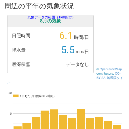
周辺の平年の気象状況
気象データの範囲（1km四方）
8月の気象
6.1
日照時間
時間/日
5.5
降水量
mm/日
最深積雪
データなし
©
OpenStreetMap
contributors,
CC-
BY-SA
,
地理院タイ
ル
10
1日あたり日照時間（時間）
1日あたり日照時間（時間）
5