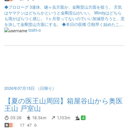
◆プロローグ 3連休、燧ヶ岳方面か、金剛堂山方面を狙う。 天気
はヤマテンはどちらかというと金剛堂山がいい。 Windyはどちら
も雨がぱらつく感じ。 1ヶ月登ってないのでいい加減登ろうと、意
を決して金剛堂山方面にする。 ◆本日の収穫 ①朝早く始めたこと
が良かった。 戻ってきたら駐車場満車でした。 ②下山後の移動
toshi-o
時、すれ違いが無いように祈って発車。 出発時に2台ちょうどI
N。その後、運よくすれ違いなし！！ ◆本日の不覚 ①下山後、腹
が少し緩くなった。ビオフェルミンを即導入w ②医王山と言う山
頂があるかと思ってた。 奥医王山がメインの山塊だったんだ。
本日も、山と山友さんと、気持ちよく山に送り出してくれる家族
に感謝！
2026年07月15日 （日帰り）
【夏の医王山周回】箱屋谷山から奥医
王山 戸室山
05:26
18.5km
1,103m
4
17
47
0