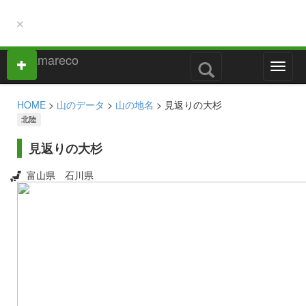
×
M
e
n
HOME
>
山のデータ
>
山の地名
> 見返りの大杉
u
北陸
見返りの大杉
富山県
石川県