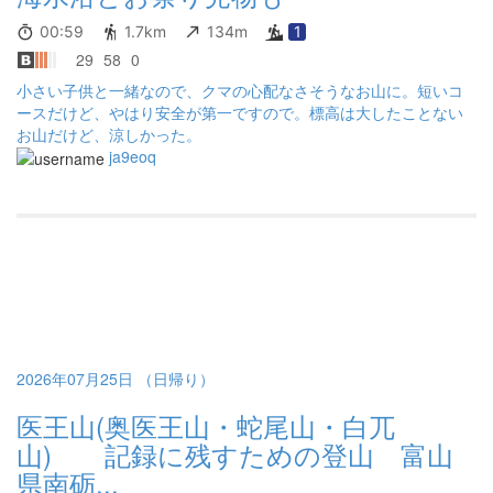
00:59
1.7km
134m
1
29
58
0
小さい子供と一緒なので、クマの心配なさそうなお山に。短いコ
ースだけど、やはり安全が第一ですので。標高は大したことない
お山だけど、涼しかった。
ja9eoq
2026年07月25日 （日帰り）
医王山(奥医王山・蛇尾山・白兀
山) 記録に残すための登山 富山
県南砺...