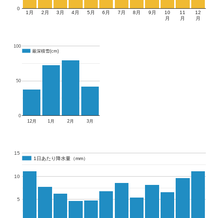
0
1月
2月
3月
4月
5月
6月
7月
8月
9月
10
11
12
月
月
月
100
最深積雪(cm)
最深積雪(cm)
50
0
12月
1月
2月
3月
15
1日あたり降水量（mm）
1日あたり降水量（mm）
10
5