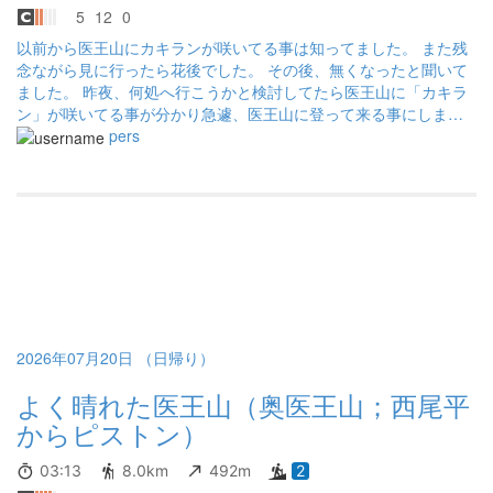
5
12
0
以前から医王山にカキランが咲いてる事は知ってました。 また残
念ながら見に行ったら花後でした。 その後、無くなったと聞いて
ました。 昨夜、何処へ行こうかと検討してたら医王山に「カキラ
ン」が咲いてる事が分かり急遽、医王山に登って来る事にしまし
た。 酷暑なので夕霧峠から奥医王山と蛇尾山、そしてDAO terrace
pers
で休憩して帰りました。 ※蛇尾山からDAO terraceに向う途中で昆
虫に詳しい方が何かを拾ってたので聞いたら「オバボタル」との
事。 普通の夜行性のホタルと違って昼行性との事でした。「姥
蛍」と書きますが「オバボタル」と読みます。
2026年07月20日 （日帰り）
よく晴れた医王山（奥医王山；西尾平
からピストン）
03:13
8.0km
492m
2