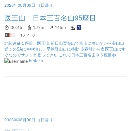
2026年08月09日 （日帰り）
医王山 日本三百名山95座目
00:45
1.7km
145m
1
16
4
0
北陸遠征１座目、医王山 前日山梨を出て富山に着いてから登山口
近くのSAに車中泊し、早朝登山口に移動 夕霧峠から奥医王山はす
ぐなのでサクッと登ってきた これで日本三百名山９５座目👍
hrotaka
2026年08月06日 （日帰り）