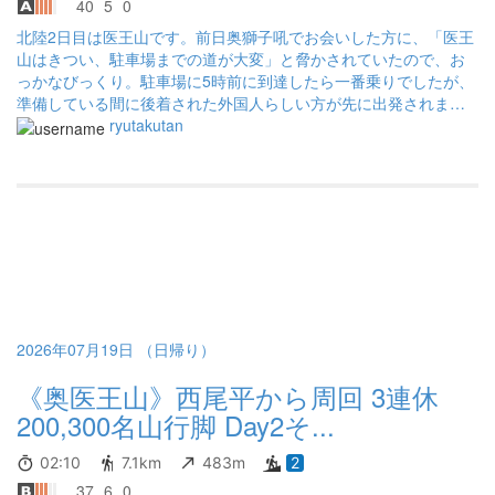
40
5
0
北陸2日目は医王山です。前日奥獅子吼でお会いした方に、「医王
山はきつい、駐車場までの道が大変」と脅かされていたので、お
っかなびっくり。駐車場に5時前に到達したら一番乗りでしたが、
準備している間に後着された外国人らしい方が先に出発されまし
た（その後すれ違いなどなかったので、山頂方面に行かれたので
ryutakutan
はないような）。 権現山は藪に恐れをなしてパスしました。それ
以外は、夕霧峠から見返り杉までの階段パートが一番辛かったか
な。そこから山頂まではなだらかな道でした。当初の予報では雲
や、場合によったら小雨も懸念されていましたが、よく晴れてく
れました。実はお花も期待していたのですが、日頃の行いが悪い
せいか、発見できず。下山後は8時から開いている温泉を発見した
のでそちらへ。
2026年07月19日 （日帰り）
《奥医王山》西尾平から周回 3連休
200,300名山行脚 Day2そ...
02:10
7.1km
483m
2
37
6
0