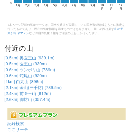
0
1月
2月
3月
4月
5月
6月
7月
8月
9月
10
11
12
月
月
月
※本ページ記載の気象データは、国土交通省が公開している国土数値情報をもとに推定を
行ったものであり、現在の気象情報を示すものではありません。登山の際は必ず
山の天
気予報 ヤマテン
などの山の気象予報をご確認の上お出かけください。
付近の山
[0.5km] 奥医王山 (939.1m)
[0.5km] 医王山 (939m)
[0.6km] ツンボリ山 (786m)
[0.6km] 蛇尾山 (920m)
[1km] 白兀山 (896m)
[2.1km] 金山(三千坊) (789.5m)
[2.4km] 前医王山 (612m)
[2.6km] 御坊山 (357.4m)
記録検索
ここサーチ