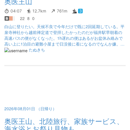
奥医王山
04:07
12.7km
761m
3
22
8
0
白山に登りたい。天候不良で今年だけで既に2回延期している。平
泉寺神社から越前禅定道で登拝したかったのだが福井駅早朝着の
高速バスの便がなくなった。1h遅れの便はあるがお盆休み絡みで
高い上に1泊目の避難小屋まで日没後に着になるのでなんか嫌。逆
ルートであればどうかと金沢駅着を見るとステキな便が1席余って
たぬきち
いた。 金沢で1日空いた時間を利用して三百名山の医王山を目指
す。とても寒いバスで浅い眠りを呪いながら暑い日の山行になり
ました。下山後は松任駅に移動して温泉施設付属の宿で体力回復
を期する。 見上峠から虫が纏わりついて煩い。帰りは林道通って
回避。虫除けが付いてなかったのか左脛だけ異様に噛まれた。
2026年08月01日 （日帰り）
奥医王山、北陸旅行、家族サービス、
海水浴とお祭り見物も