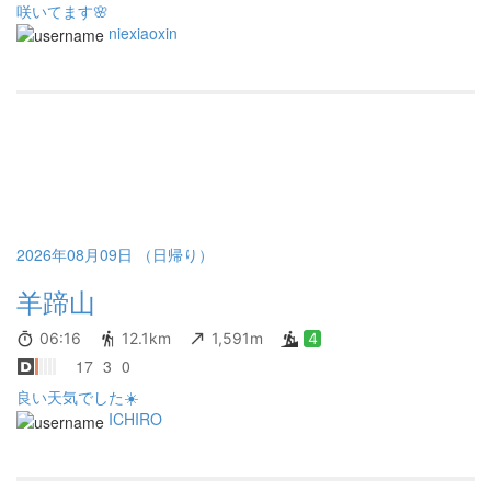
咲いてます🌸
niexiaoxin
2026年08月09日 （日帰り）
羊蹄山
06:16
12.1km
1,591m
4
17
3
0
良い天気でした☀️
ICHIRO