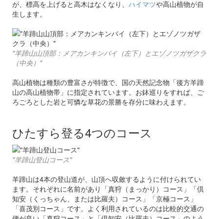
が、標高を上げると高木はなくなり、
ハイマツ
や高山植物が自
生します。
"羊蹄山山頂部：メアカンキンバイ（左下）とエゾノツガザクラ
（中央）"
高山植物は種類の豊富さが特徴で、国の天然記念物「後方羊蹄
山の高山植物帯」に指定されています。お鉢巡りをすれば、ご
ろごろとした岩と可憐な草花の景勝を存分に味わえます。
ひたすら登る4つのコース
"羊蹄山登山コース"
羊蹄山は4本の登山道が、山頂へ収斂するように付けられてい
ます。それぞれに名前があり「真狩（まっかり）コース」「倶
知安（くっちゃん、または比羅夫）コース」「京極コース」
「喜茂別コース」です。よく利用されているのは比較的交通の
便が良い「真狩コース」と「倶知安（比羅夫）コース」のよう