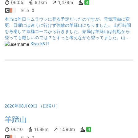
06:05
9.1km
1,479m
4
9
5
0
本当は昨日トムラウシに登る予定だったのですが、天気理由に変
更、日曜には遠くに行けず強敵の羊蹄山になりました。 山行時間
を考慮して京極コースから行きました。結局は羊蹄山は何処から
登っても厳しいのでは？とずっと考えながら登ってました。山頂
には人が一杯で賑わっていました。外輪出るまで修行の様な山行
Kiyo-k811
の羊蹄山ですが、嫌いになれない、いい山です。今年もう一回あ
るかな...。 そうそう、とても健脚でびっくりする女性がいまし
た、年齢はお若い感じでは無かったようなのですが、登りでも素
晴らしく、下りでは抜かれて消えていきました...素晴しい。登山は
本当に奥が深い。 ところで、トムラウシは親子グマはどっか行き
ましたか？怖いでーす。
2026年08月09日 （日帰り）
羊蹄山
06:10
11.8km
1,590m
4
6
5
0