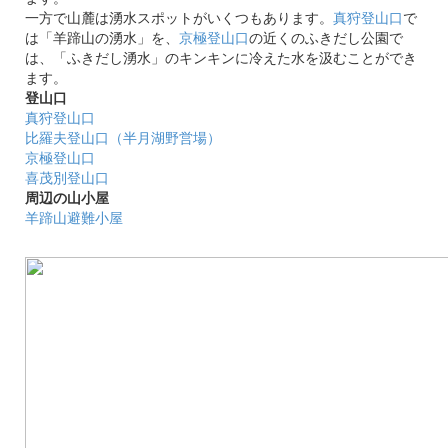
一方で山麓は湧水スポットがいくつもあります。
真狩登山口
で
は「羊蹄山の湧水」を、
京極登山口
の近くのふきだし公園で
は、「ふきだし湧水」のキンキンに冷えた水を汲むことができ
ます。
登山口
真狩登山口
比羅夫登山口（半月湖野営場）
京極登山口
喜茂別登山口
周辺の山小屋
羊蹄山避難小屋