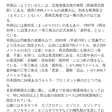
羊蹄山（ようていざん）は、北海道後志地方南部（胆振国北西
部）にある、標高1,898メートルの成層火山。別名を蝦夷富士
（えぞふじ）ともいい、西南北海道では一番の高さの山であ
る
。
羊蹄山には真狩岳（まっかりだけ）の名もあり、1897年（明治
30年）に設置された一等三角点の正式名称も「真狩岳」となっ
ている。
羊蹄山は円錐形の成層火山で、2003年（平成15年）に気象庁に
より活火山に指定された。山頂には直径700メートル、深さ200
メートルの火口（父釜）があり、西北西斜面にも側火口（母
釜、子釜）を持つ。山頂は喜茂別町にある。火口底中央の一点
が喜茂別町・京極町・倶知安町・真狩村・ニセコ町の境をなし
ている。一等三角点（点名「真狩岳」）が1,892.7メートル、母
釜外輪の三等三角点（点名「雲泉」、通称「北山」）が1,843.7
メートルである。
日本国内に24座あるウルトラ・プロミネント峰のひとつであ
る。
支笏洞爺国立公園に属し、山麓まで全域が保護地域となってお
り、特に6合目以上と登山道の倶知安コースは特別保護地区に
指定されている。
山腹にはキタキツネ、エゾクロテン、エゾリス、エゾシマリ
ス、エゾモモンガ、エゾユキウサギなどの哺乳類が生息してお