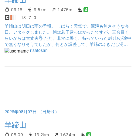
09:18
9.5km
1,476m
4
13
7
0
羊蹄山は明日は雨の予報。 しばらく天気で、泥濘も無さそうな今
日、アタックしました。 朝は若干露っぽかったですが、三合目く
らいからは大丈夫👌 ただ、非常に暑く、持っていった2ﾘｯﾄﾙが途中
で無くなりそうでしたが、何とか調整して、羊蹄のふきだし湧水
までギリギリでした。 もっと痩せねば😝
risatosan
2026年08月07日 （日帰り）
羊蹄山
08:09
13.2km
1,634m
4