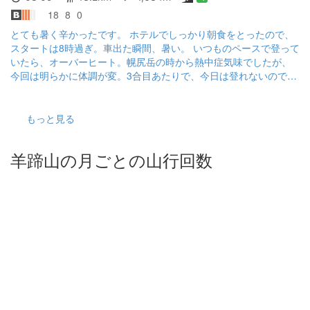
18
8
0
とても暑く辛かったです。 ホテルでしっかり朝食をとったので、
スタートは8時過ぎ。車出た瞬間、暑い。 いつものペースで登って
いたら、オーバーヒート。幌尻岳の時から熱中症気味でしたが、
今回は明らかに体調が変。3合目あたりで、今日は登れないのでは
と思うほど身体が辛かったです。 体温が上昇しているので、ペー
スダウン、心拍140に行かないようにゆっくり登りました。 山頂
まで6時間ペース、下山は17時過ぎると思いました。 火口まで何
もっと見る
とかたどり着き、山頂目指しましたが、辛い辛い。山頂界隈から
先は岩場で、お鉢巡りも一苦労。 残りは下山一辺倒なので、一気
羊蹄山の月ごとの山行回数
に下りました。ペース上げすぎ、こけて危険な状態にもなったの
でペースダウン、へとへとになりながら16時半に戻りました。 3
合目の時の状態を考えたら、よく完登できたと思います。