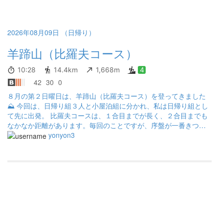
の登山者がいてさすがは 百名山の貫禄を感じました(笑) 山頂は写
真待ち渋滞でしたが、風もなく最高の コンディションだったと思
います お疲れ山でした^_^
2026年08月09日 （日帰り）
羊蹄山（比羅夫コース）
10:28
14.4km
1,668m
4
42
30
0
８月の第２日曜日は、羊蹄山（比羅夫コース）を登ってきました
⛰️ 今回は、日帰り組３人と小屋泊組に分かれ、私は日帰り組とし
て先に出発。 比羅夫コースは、１合目までが長く、２合目までも
なかなか距離があります。毎回のことですが、序盤が一番きつく
感じます💦 この日は風も適度に吹いていて、比較的歩きやすいコ
yonyon3
ンディションでした😃 また、鳥の鳴き声が絶え間なく聞こえ、高
度を上げるにつれて高山植物も増えていきました😍 まずは火口の
縁まで登り、そこから時計回りに山頂へ。 山頂で記念撮影をした
後は休憩を取り、エビピラフとカスタードマフィン、コーヒーで
昼食を楽しみました☕️ 休憩後は、火口の縁を時計回りに進み、途
中で９合目から避難小屋へ立ち寄りました。そこで、羊蹄山の手
ぬぐい（新色のピンク）と今年の登山記念ピンバッジを購入しま
した。 その後は、比羅夫コースを下山。 途中で小屋泊組の皆さん