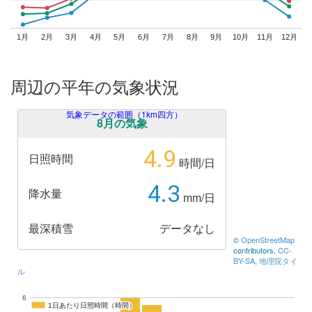
1月
2月
3月
4月
5月
6月
7月
8月
9月
10月
11月
12月
周辺の平年の気象状況
気象データの範囲（1km四方）
8月の気象
4.9
日照時間
時間/日
4.3
降水量
mm/日
最深積雪
データなし
©
OpenStreetMap
contributors,
CC-
BY-SA
,
地理院タイ
ル
6
1日あたり日照時間（時間）
1日あたり日照時間（時間）