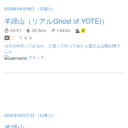
と合流し、少しお話をしてからお別れしました👋 下山では膝の痛
みが出てしまい、特に２合目から下の長い区間は苦戦しました
2026年08月08日 （日帰り）
が、無事に下山しました🐤
羊蹄山（リアルGhost of YOTEI）
09:51
29.5km
1,942m
6
7
4
0
ガスの中行ってみるか、と思って行ってみたら雲の上は晴れ間で
した
クラッチ
2026年08月07日 （日帰り）
羊蹄山