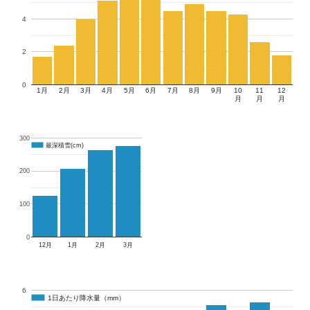
4
2
0
1月
2月
3月
4月
5月
6月
7月
8月
9月
10
11
12
月
月
月
300
最深積雪(cm)
最深積雪(cm)
200
100
0
12月
1月
2月
3月
6
1日あたり降水量（mm）
1日あたり降水量（mm）