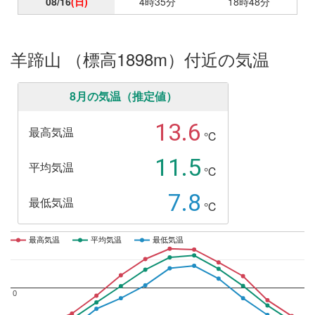
08/16
(日)
4時35分
18時48分
羊蹄山 （標高1898m）付近の気温
8月の気温（推定値）
13.6
最高気温
℃
11.5
平均気温
℃
7.8
最低気温
℃
最高気温
最高気温
平均気温
平均気温
最低気温
最低気温
0
0