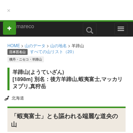
×
M
e
n
HOME
>
山のデータ
>
山の地名
> 羊蹄山
u
すべての山リスト（20）
日本百名山
積丹・ニセコ・羊蹄山
羊蹄山(ようていざん)
[1898m] 別名：後方羊蹄山,蝦夷富士,マッカリ
ヌプリ,真狩岳
北海道
「蝦夷富士」とも謳われる端麗な道央の
山