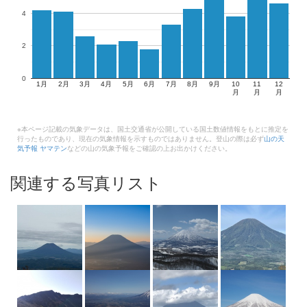
4
2
0
1月
2月
3月
4月
5月
6月
7月
8月
9月
10
11
12
月
月
月
※本ページ記載の気象データは、国土交通省が公開している国土数値情報をもとに推定を
行ったものであり、現在の気象情報を示すものではありません。登山の際は必ず
山の天
気予報 ヤマテン
などの山の気象予報をご確認の上お出かけください。
関連する写真リスト