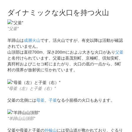
ダイナミックな火口を持つ火山
"父釜"
羊蹄山は
成層火山
です。活火山ですが、有史以降は活動が確認
されていません。
山頂部は直径700m、深さ200mにおよぶ大きな火口があり
父釜
と名付けられています。父釜は喜茂別町、京極町、倶知安町、
真狩村およびニセコ町にまたがり、火口の底の一点から、5町
村の境界が放射状に引かれています。
"母釜（左）と子釜（右）"
父釜の北側には
母釜
、
子釜
なる小規模の火口もあります。
"羊蹄山山頂部"
父釜や母釜と子釜の
外輪山
には登山道が敷かれており、ぐるり