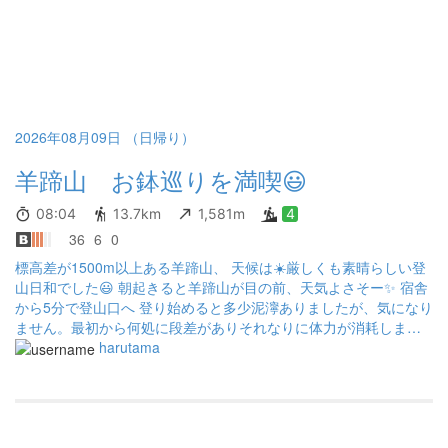
2026年08月09日 （日帰り）
羊蹄山 お鉢巡りを満喫😃
08:04
13.7km
1,581m
4
36
6
0
標高差が1500m以上ある羊蹄山、 天候は☀️厳しくも素晴らしい登
山日和でした😃 朝起きると羊蹄山が目の前、天気よさそー✨ 宿舎
から5分で登山口へ 登り始めると多少泥濘ありましたが、気になり
ません。最初から何処に段差がありそれなりに体力が消耗しま
す。 4合目ぐらいから笹の根っこにも注意⚠️ 6合目からはザレ場が
harutama
多くて滑りそう 森林限界を過ぎると暑さが気になります。 それで
も麓からお花が満遍なく咲いていて励ましてくれた。 山頂に近づ
くと青、黄、白の高山植物がいっぱい🌼 特に外輪山に上がった辺
りは乱れ咲🏵️ 期待以上でした♪ さあ、お鉢巡り、山頂までは時計
の反対回りしましたが岩場がありそれなりに注意⚠️ 時計回りの方