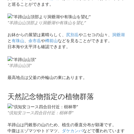
と巡ることができます。
"羊蹄山山頂部より洞爺湖や有珠山を望む"
お鉢からの展望は素晴らしく、
尻別岳
やニセコの山々、
洞爺湖
と
有珠山
、
余市岳
や
樽前山
などを見ることができます。
日本海や太平洋も確認できます。
"羊蹄山山頂"
最高地点は父釜の外輪山の東にあります。
天然記念物指定の植物群落
"倶知安コース四合目付近：樹林帯"
羊蹄山は円錐形の山のため、植生の垂直分布が顕著です。
中腹はエゾマツやトドマツ、
ダケカンバ
などで覆われています