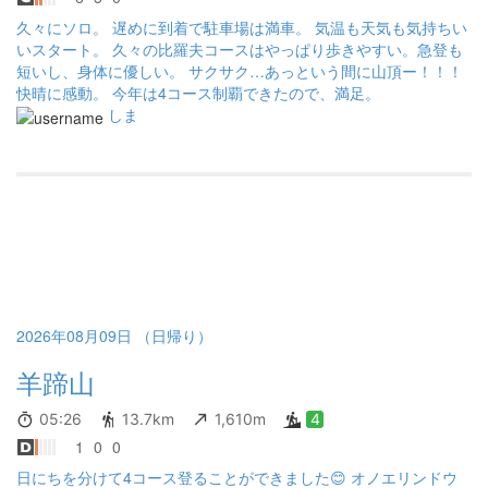
久々にソロ。 遅めに到着で駐車場は満車。 気温も天気も気持ちい
いスタート。 久々の比羅夫コースはやっぱり歩きやすい。急登も
短いし、身体に優しい。 サクサク…あっという間に山頂ー！！！
快晴に感動。 今年は4コース制覇できたので、満足。
しま
2026年08月09日 （日帰り）
羊蹄山
05:26
13.7km
1,610m
4
1
0
0
日にちを分けて4コース登ることができました😊 オノエリンドウ