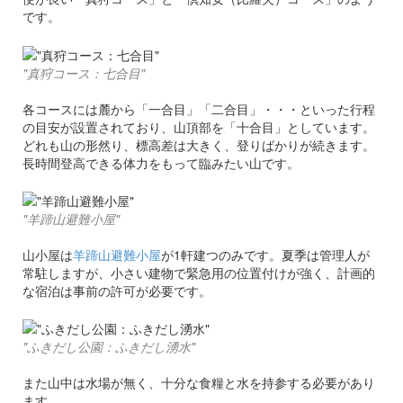
です。
"真狩コース：七合目"
各コースには麓から「一合目」「二合目」・・・といった行程
の目安が設置されており、山頂部を「十合目」としています。
どれも山の形然り、標高差は大きく、登りばかりが続きます。
長時間登高できる体力をもって臨みたい山です。
"羊蹄山避難小屋"
山小屋は
羊蹄山避難小屋
が1軒建つのみです。夏季は管理人が
常駐しますが、小さい建物で緊急用の位置付けが強く、計画的
な宿泊は事前の許可が必要です。
"ふきだし公園：ふきだし湧水"
また山中は水場が無く、十分な食糧と水を持参する必要があり
ます。