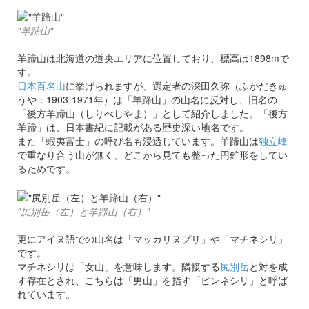
"羊蹄山"
羊蹄山は北海道の道央エリアに位置しており、標高は1898mで
す。
日本百名山
に挙げられますが、選定者の深田久弥（ふかだきゅ
うや：1903-1971年）は「羊蹄山」の山名に反対し、旧名の
「後方羊蹄山（しりべしやま）」として紹介しました。「後方
羊蹄」は、日本書紀に記載がある歴史深い地名です。
また「蝦夷富士」の呼び名も浸透しています。羊蹄山は
独立峰
で重なり合う山が無く、どこから見ても整った円錐形をしてい
るためです。
"尻別岳（左）と羊蹄山（右）"
更にアイヌ語での山名は「マッカリヌプリ」や「マチネシリ」
です。
マチネシリは「女山」を意味します。隣接する
尻別岳
と対を成
す存在とされ、こちらは「男山」を指す「ピンネシリ」と呼ば
れています。