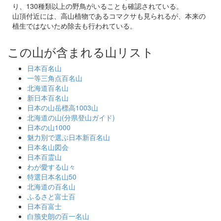
り、130種類以上の野鳥がいることも確認されている。
山頂付近には、高山植物であるコマクサも見られるが、本来の
植生ではないため除去も行われている。
この山が含まれる山リスト
日本百名山
一等三角点百名山
北海道百名山
新日本百名山
日本の山岳標高1003山
北海道の山(分県登山ガイド)
日本の山1000
魅力別で選ぶ日本新百名山
日本名山図会
日本百霊山
わが愛する山々
特選日本名山50
北海道の百名山
ふるさと富士百
日本百富士
白籏史朗の百一名山