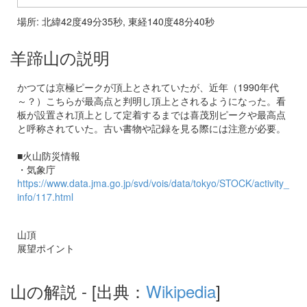
場所: 北緯42度49分35秒, 東経140度48分40秒
羊蹄山の説明
かつては京極ピークが頂上とされていたが、近年（1990年代
～？）こちらが最高点と判明し頂上とされるようになった。看
板が設置され頂上として定着するまでは喜茂別ピークや最高点
と呼称されていた。古い書物や記録を見る際には注意が必要。
■火山防災情報
・気象庁
https://www.data.jma.go.jp/svd/vois/data/tokyo/STOCK/activity_
info/117.html
山頂
展望ポイント
山の解説
- [出典：
Wikipedia
]