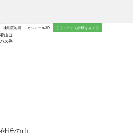
地理院地図
カシミール3D
らくルートで計画を立てる
登山口
バス停
付近の山