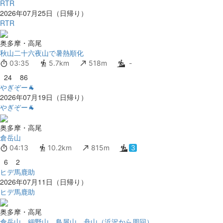
RTR
2026年07月25日（日帰り）
RTR
奥多摩・高尾
秋山二十六夜山で暑熱順化
03:35
5.7km
518m
-
24
86
やぎぞー🐐
2026年07月19日（日帰り）
やぎぞー🐐
奥多摩・高尾
倉岳山
04:13
10.2km
815m
3
6
2
ヒデ馬鹿助
2026年07月11日（日帰り）
ヒデ馬鹿助
奥多摩・高尾
倉岳山、細野山、鳥屋山、舟山（浜沢から周回）