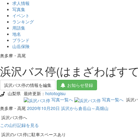
求人情報
写真集
イベント
ランキング
用語集
地名
ブランド
山岳保険
奥多摩・高尾
浜沢バス停(はまざわばすて
浜沢バス停の情報を編集
お知らせ登録
山梨県
最終更新：
hototogisu
写真一覧へ
写真一覧へ
浜沢
奥多摩・高尾
2020年10月20日 浜沢から倉岳山～高畑山
浜沢バス停へ
この山行記録を見る
浜沢のバス停に駐車スペースあり