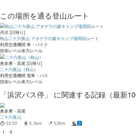
この場所を通る登山ルート
丹沢 [日帰り]
秋山二十六夜山 アオゲラの森キャンプ場周回ルート
利用交通機関
車・バイク
技術レベル
体力レベル
奥多摩・高尾 [日帰り]
二十六夜山（秋山）
利用交通機関
電車・バス
技術レベル
体力レベル
「浜沢バス停」 に関連する記録（最新1
奥多摩・高尾
二十六夜山
02:20
5.3km
526m
2
1
6