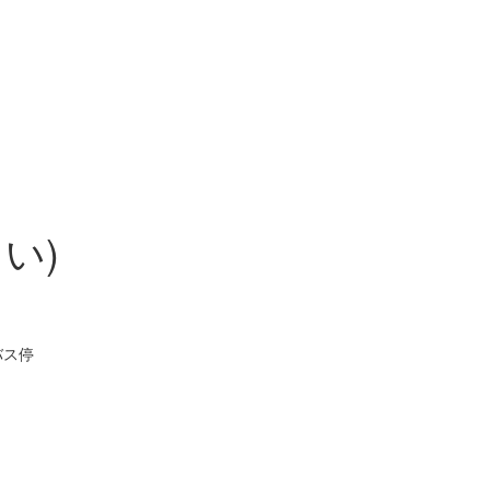
い)
バス停