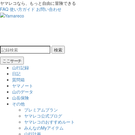
ヤマレコなら、もっと自由に冒険できる
FAQ
使い方ガイド
お問い合わせ
検索
ここサーチ
山行記録
日記
質問箱
ヤマノート
山のデータ
山岳保険
その他
プレミアムプラン
ヤマレコ公式ブログ
ヤマレコのおすすめルート
みんなのMyアイテム
山行計画