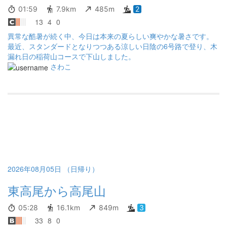
01:59
7.9km
485m
2
13
4
0
異常な酷暑が続く中、今日は本来の夏らしい爽やかな暑さです。
最近、スタンダードとなりつつある涼しい日陰の6号路で登り、木
漏れ日の稲荷山コースで下山しました。
さわこ
2026年08月05日 （日帰り）
東高尾から高尾山
05:28
16.1km
849m
3
33
8
0