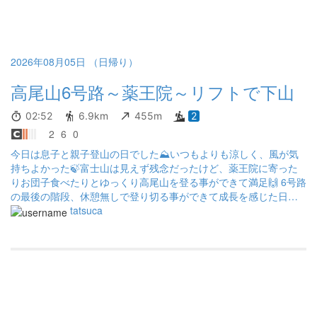
ません。 写真にあるような分岐にたどり着いた後は、やや荒廃し
た草木の生い茂る登山道を下ります 足元も少々悪目です まとめ 京
王線高尾山口駅を使わずの高尾山でしたが、いつもとは違う刺激
的かつ冒険的な登山でした 奥多摩周辺を行かれている方なら全く
問題なく行けると思いますが、登山初心者の方でこの道を行くと
2026年08月05日 （日帰り）
道迷いになるかも？？？
高尾山6号路～薬王院～リフトで下山
02:52
6.9km
455m
2
2
6
0
今日は息子と親子登山の日でした⛰️いつもよりも涼しく、風が気
持ちよかった🍃富士山は見えず残念だったけど、薬王院に寄った
りお団子食べたりとゆっくり高尾山を登る事ができて満足🙌 6号路
の最後の階段、休憩無しで登り切る事ができて成長を感じた日で
もあったな。少しずつ体力が付いてきた気がする💪
tatsuca