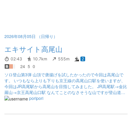
2026年08月05日 （日帰り）
エキサイト高尾山
02:43
10.7km
555m
2
24
5
0
ソロ登山第3弾 山頂で唐揚げを試したかったので今回は高尾山で
す。 いつもなら上りも下りも京王線の高尾山口駅を使いますが、
今回はJR高尾駅から高尾山を目指してみました。 JR高尾駅→金比
羅山→京王高尾山口駅 なんてことのなさそうな山ですが登山道は
草木で荒れています 誰も立ち入らないのか蜘蛛の巣や虫大量、草
poripori
木が登山道まではみ出すほど生い茂っています。 また道も崩れて
細くなっているところもあり加えて草木で不明瞭になっている箇
所もあるので通行注意です 高尾山 いつもの稲荷山ルートです、快
適登山です 唐揚げもカラッと美味しくできました 高尾山→JR高尾
駅 いつもの下山なら何号路などがありますが、今回はそうは行き