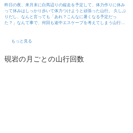
昨日の夜、来月末に白馬辺りの縦走を予定して、体力作りに休み
って休みはしっかり歩いて体力つけようと頑張った山行。 久しぶ
りだし、なんと言っても「あれ？こんなに暑くなる予定だっ
た？」なんて事で、何回も途中エスケープを考えてしまう山行で
した。 でも、大垂水を越えて、閉鎖されてた道が歩ける事を知っ
てこの辺りからやる気を持ち直して歩いてきました♪ (以前は一丁
平から高尾山へ行かなくちゃいけなかった) 下山路は6号路を選
もっと見る
び、涼しく降りてきました。 アップダウンがあるので、標高の割
にはボリュームありました。
硯岩の月ごとの山行回数