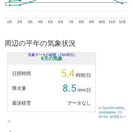
0
0
1月
2月
3月
4月
5月
6月
7月
8月
9月
10月
11月
12月
周辺の平年の気象状況
気象データの範囲（1km四方）
8月の気象
5.4
日照時間
時間/日
8.5
降水量
mm/日
最深積雪
データなし
©
OpenStreetMap
contributors,
CC-
BY-SA
,
地理院タイ
ル