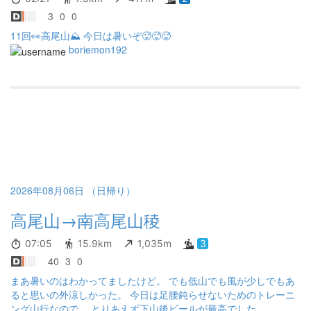
過ぎも考えものになってきましたが😂 来週はお盆真っ只中、、、
3
0
0
台風も心配ですが どの山も人が多そうですね 御岳山へレンゲショ
11回👀高尾山⛰️ 今日は暑いぞ🥵🥵🥵
ウマも撮りたいし、丹沢もヤハズハハコやキツネノカミソリとか
boriemon192
咲くし悩みますね〜🤔 まだまだ暑い日も続きますが、皆様の遠征
レコもワクワクしながら楽しませて頂いてます！ 体調とお怪我に
気を付けてくださいませ〜 今日もありがとうございました！
2026年08月06日 （日帰り）
高尾山→南高尾山稜
07:05
15.9km
1,035m
3
40
3
0
まあ暑いのはわかってましたけど。 でも低山でも風が少しでもあ
ると思いの外涼しかった。 今日は足腰鈍らせないためのトレーニ
ング山行なので。 とりあえず下山後ビールが最高でした。