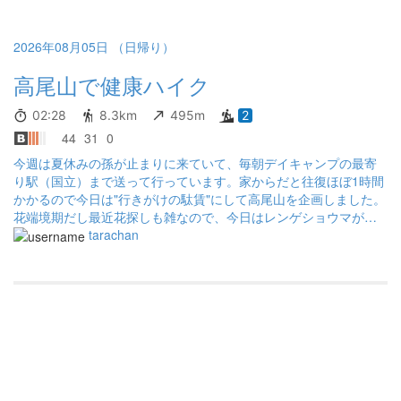
2026年08月05日 （日帰り）
高尾山で健康ハイク
02:28
8.3km
495m
2
44
31
0
今週は夏休みの孫が止まりに来ていて、毎朝デイキャンプの最寄
り駅（国立）まで送って行っています。家からだと往復ほぼ1時間
かかるので今日は"行きがけの駄賃"にして高尾山を企画しました。
花端境期だし最近花探しも雑なので、今日はレンゲショウマが見
られたらいいや、の健康維持ハイクで企画しましたが、さすが高
tarachan
尾山、おもったよりたくさん花が咲いていました。 天気は予報に
反して晴れ模様でしたが、6号路の沢沿いは涼しいし山頂も26℃
くらいでやり過ごせたので（富士山は予報通り見えませんでした
が）まずまずの健康ハイクでした。