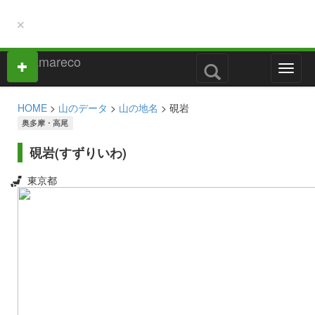
×
M
e
n
HOME
>
山のデータ
>
山の地名
> 硯岩
u
奥多摩・高尾
硯岩(すずりいわ)
東京都