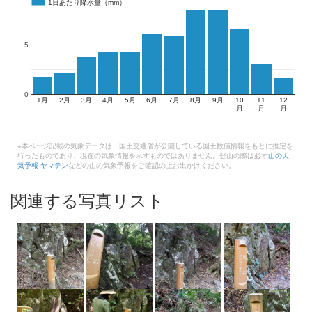
1日あたり降水量（mm）
1日あたり降水量（mm）
5
0
1月
2月
3月
4月
5月
6月
7月
8月
9月
10
11
12
月
月
月
※本ページ記載の気象データは、国土交通省が公開している国土数値情報をもとに推定を
行ったものであり、現在の気象情報を示すものではありません。登山の際は必ず
山の天
気予報 ヤマテン
などの山の気象予報をご確認の上お出かけください。
関連する写真リスト