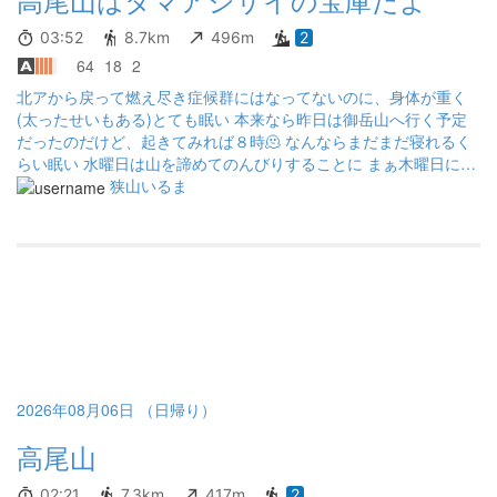
03:52
8.7km
496m
2
64
18
2
北アから戻って燃え尽き症候群にはなってないのに、身体が重く
(太ったせいもある)とても眠い 本来なら昨日は御岳山へ行く予定
だったのだけど、起きてみれば８時🫠 なんならまだまだ寝れるく
らい眠い 水曜日は山を諦めてのんびりすることに まぁ木曜日に日
和田山か高尾山あたりを軽く登るか〜くらいの気持ち 夜も早く寝
狭山いるま
て睡眠たっぷりのはずなのに、まだまだ眠れる😴 どうした私よ！
冬眠には早いぞw 何とか起きて高尾山へ 電車でもウトウト ハッと
起きてみれば、寝ぼけて宿河原駅を分倍河原駅と間違えて降りる
始末😂 ダメだこりゃ〜 高尾山へ着いてもペースは上がらずゆっく
り歩いていたのに、山頂手前でどうも体調が悪い いつもなら段々
とペースも上がって体調も良くなるのに、まさかの反対の効果 汗
もそこまでかいてないし、シャリバテな感じもない 食欲はあるか
らね 水分も10分おきに摂ってたし それでもやっぱり体調が悪いら
しい 血圧が上がりにくいときの状態に似てる 高山病にはならない
のに低山病にはなるらしい🤣 城山までの予定だったけど早々に諦
2026年08月06日 （日帰り）
めて下山です それでも、目的の薬王院のレンゲショウマちゃんは
高尾山
少し写真に収めてきましたよ📸 そして、登りも下りもどこもかし
こもアジサイ祭〜♪ 元気だったらもっと沢山写真撮ったのですがw
まぁスマホのSDカードも満タンになってしまったので、写真撮り
02:21
7.3km
417m
2