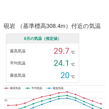
硯岩 （基準標高308.4m）付近の気温
8月の気温（推定値）
29.7
最高気温
℃
24.1
平均気温
℃
20
最低気温
℃
最高気温
最高気温
平均気温
平均気温
最低気温
最低気温
20
20