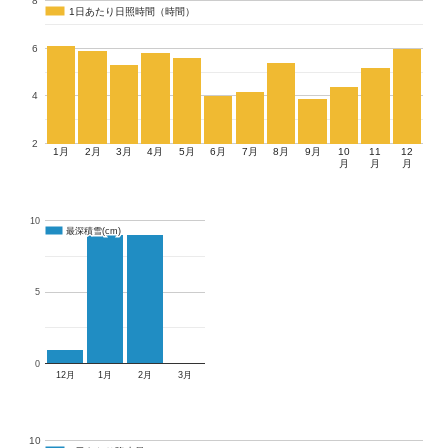
8
1日あたり日照時間（時間）
1日あたり日照時間（時間）
6
4
2
1月
2月
3月
4月
5月
6月
7月
8月
9月
10
11
12
月
月
月
10
最深積雪(cm)
最深積雪(cm)
5
0
12月
1月
2月
3月
10