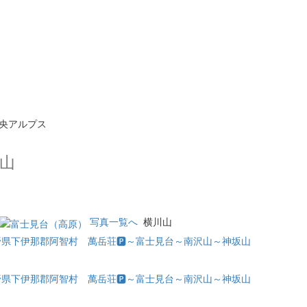
央アルプス
沢山
写真一覧へ
横川山
長野県下伊那郡阿智村 萬岳荘🅿️～富士見台～南沢山～神坂山
長野県下伊那郡阿智村 萬岳荘🅿️～富士見台～南沢山～神坂山