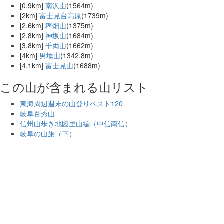
[0.9km]
南沢山
(1564m)
[2km]
富士見台高原
(1739m)
[2.6km]
稗畑山
(1375m)
[2.8km]
神坂山
(1684m)
[3.8km]
千両山
(1662m)
[4km]
男埵山
(1342.8m)
[4.1km]
富士見山
(1688m)
この山が含まれる山リスト
東海周辺週末の山登りベスト120
岐阜百秀山
信州山歩き地図里山編（中信南信）
岐阜の山旅（下）