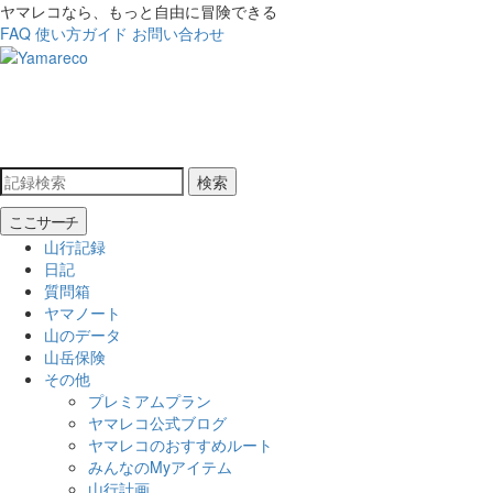
ヤマレコなら、もっと自由に冒険できる
FAQ
使い方ガイド
お問い合わせ
検索
ここサーチ
山行記録
日記
質問箱
ヤマノート
山のデータ
山岳保険
その他
プレミアムプラン
ヤマレコ公式ブログ
ヤマレコのおすすめルート
みんなのMyアイテム
山行計画