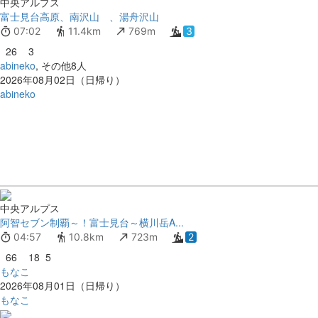
中央アルプス
富士見台高原、南沢山 、湯舟沢山
07:02
11.4km
769m
3
26
3
abineko
, その他8人
2026年08月02日（日帰り）
abineko
中央アルプス
阿智セブン制覇～！富士見台～横川岳A...
04:57
10.8km
723m
2
66
18
5
もなこ
2026年08月01日（日帰り）
もなこ