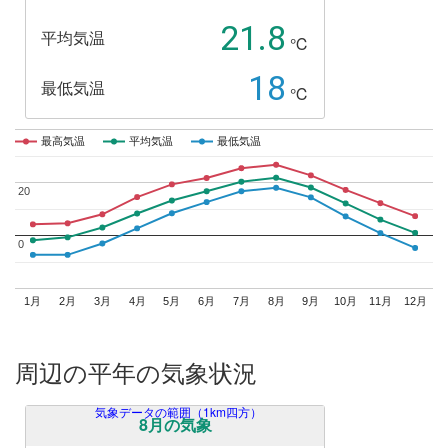
21.8
平均気温
℃
18
最低気温
℃
最高気温
最高気温
平均気温
平均気温
最低気温
最低気温
20
20
0
0
1月
2月
3月
4月
5月
6月
7月
8月
9月
10月
11月
12月
周辺の平年の気象状況
気象データの範囲（1km四方）
8月の気象