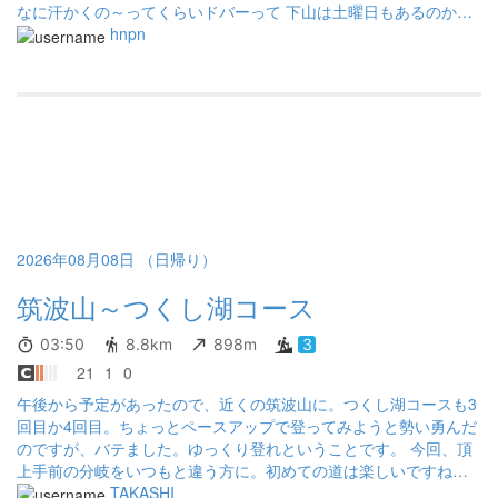
なに汗かくの～ってくらいドバーって 下山は土曜日もあるのか登
ってくる人達に道を譲りっぱなしでなかなか進めず😭思ったより
hnpn
時間がかかりました とりあえず小学校の遠足以来数十年ぶりの急
登続きの筑波山なめてましたわ
2026年08月08日 （日帰り）
筑波山～つくし湖コース
03:50
8.8km
898m
3
21
1
0
午後から予定があったので、近くの筑波山に。つくし湖コースも3
回目か4回目。ちょっとペースアップで登ってみようと勢い勇んだ
のですが、バテました。ゆっくり登れということです。 今回、頂
上手前の分岐をいつもと違う方に。初めての道は楽しいですね。
階段を上り切って仕舞えば、こちらのもの。バテたことはさっさ
TAKASHI