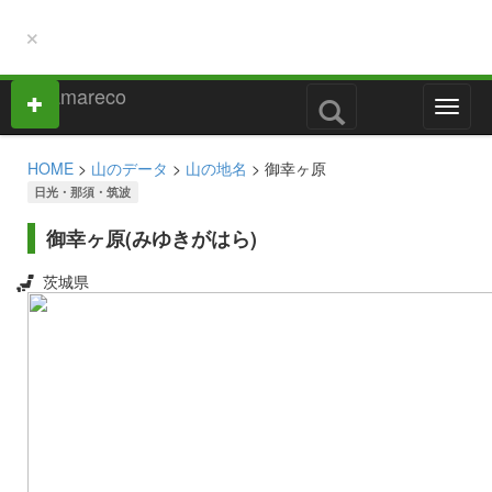
×
M
e
n
HOME
>
山のデータ
>
山の地名
> 御幸ヶ原
u
日光・那須・筑波
御幸ヶ原(みゆきがはら)
茨城県