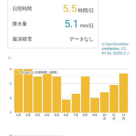
5.5
日照時間
時間/日
5.1
降水量
mm/日
最深積雪
データなし
©
OpenStreetMap
contributors,
CC-
BY-SA
,
地理院タイ
ル
6
1日あたり日照時間（時間）
1日あたり日照時間（時間）
5
4
3
1月
2月
3月
4月
5月
6月
7月
8月
9月
10
11
12
月
月
月