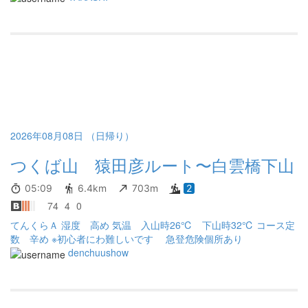
と忘れて、元気に女体山も登頂しました。 下りのペースは改善し
て良い感じに。ただし、夜露か雨か登山道は湿っていて、そこか
しこの丸石がツルツルでした。
2026年08月08日 （日帰り）
つくば山 猿田彦ルート〜白雲橋下山
05:09
6.4km
703m
2
74
4
0
てんくらＡ 湿度 高め 気温 入山時26℃ 下山時32℃ コース定
数 辛め ※初心者にわ難しいです 急登危険個所あり
denchuushow