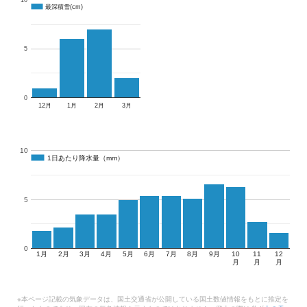
10
最深積雪(cm)
最深積雪(cm)
5
0
12月
1月
2月
3月
10
1日あたり降水量（mm）
1日あたり降水量（mm）
5
0
1月
2月
3月
4月
5月
6月
7月
8月
9月
10
11
12
月
月
月
※本ページ記載の気象データは、国土交通省が公開している国土数値情報をもとに推定を