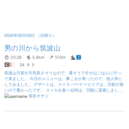
2026年08月08日 （日帰り）
男の川から筑波山
03:28
5.8km
510m
2
24
9
0
筑波山方面が天気良さそうなので、暑そうですが山ごはんに行っ
て来ました。 今日のメニューは、豚こまが有ったので、他人丼に
してみました。 デザートは、スイカ バーナーエリアは、日影が無
いので暑かったです。 スイカを食べる時は、日陰に退避しまし
た。 どうにか、熱中症にならずに下山出来ました。
笛吹オヤジ