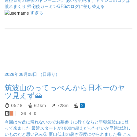
荒れまくり 帰宅後ガーミンGPSのログに差し替える
すぎち
2026年08月08日 （日帰り）
筑波山のってっぺんから日本一のヤ
ツ見えず🗻
05:18
6.1km
728m
2
26
4
0
今回はお盆に帰れないのでお墓参りに行くならと早朝筑波山に登
って来ました 最近スタートが1000m越えだったせいか早朝は涼し
いものだと思い込み💦 夏山低山の暑さ湿度にやられました😅 こん