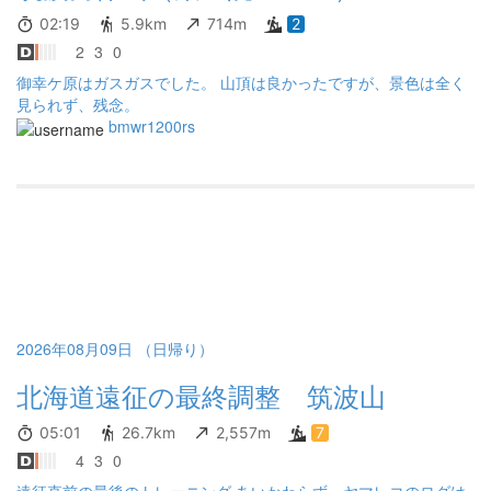
02:19
5.9km
714m
2
2
3
0
御幸ケ原はガスガスでした。 山頂は良かったですが、景色は全く
見られず、残念。
bmwr1200rs
2026年08月09日 （日帰り）
北海道遠征の最終調整 筑波山
05:01
26.7km
2,557m
7
4
3
0
遠征直前の最後のトレーニング あいかわらず、ヤマレコのログは