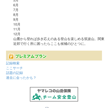
5
月
6
月
7
月
8
月
9
月
10
月
11
月
12
月
山麓から登れば歩き応えのある登山を楽しめる筑波山。関東
近郊で行く所に困ったらここも候補のひとつに。
記録検索
ここサーチ
話題の記録
過去に会ったかも？