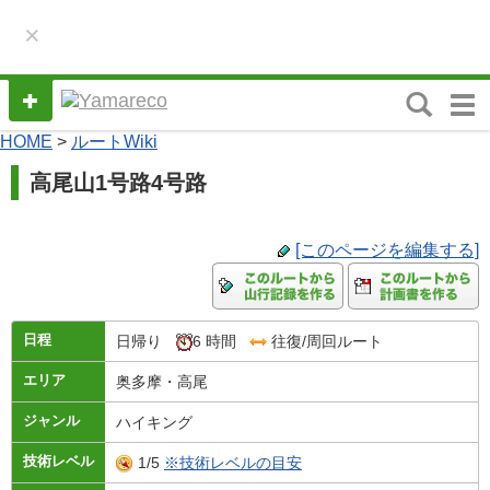
×
M
e
HOME
>
ルートWiki
n
u
高尾山1号路4号路
[このページを編集する]
日程
日帰り
6 時間
往復/周回ルート
エリア
奥多摩・高尾
ジャンル
ハイキング
技術レベル
1/5
※技術レベルの目安