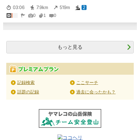
03:06
7.9km
519m
2
0
1
0
もっと見る
記録検索
ここサーチ
話題の記録
過去に会ったかも？