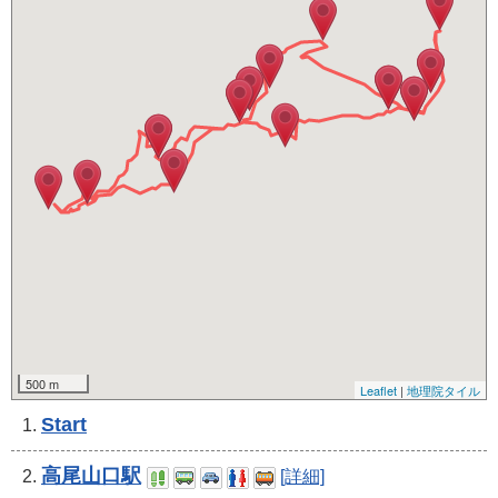
500 m
Leaflet
|
地理院タイル
Start
1.
高尾山口駅
2.
[詳細]