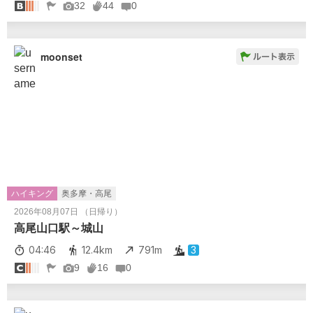
32
44
0
moonset
ハイキング
奥多摩・高尾
2026年08月07日 （日帰り）
高尾山口駅～城山
04:46
12.4km
791m
3
9
16
0