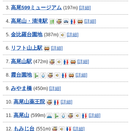
高尾599ミュージアム
3.
(197m)
[詳細]
高尾山・清滝駅
4.
[詳細]
金比羅台園地
5.
(387m)
[詳細]
リフト山上駅
6.
[詳細]
高尾山駅
7.
(472m)
[詳細]
霞台園地
8.
[詳細]
みやま橋
9.
(450m)
[詳細]
高尾山薬王院
10.
[詳細]
高尾山
11.
(599m)
[詳細]
もみじ台
12.
(551m)
[詳細]