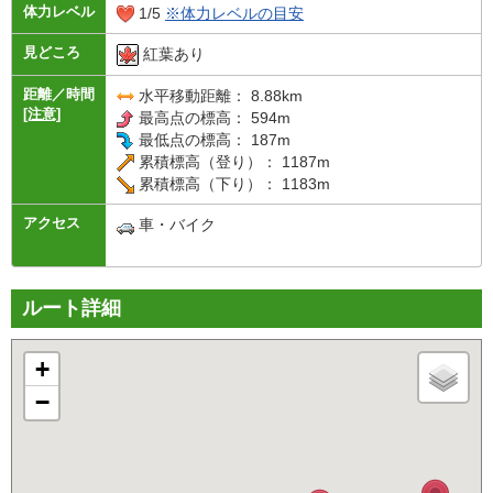
体力レベル
1/5
※体力レベルの目安
見どころ
紅葉あり
距離／時間
水平移動距離： 8.88km
[注意]
最高点の標高： 594m
最低点の標高： 187m
累積標高（登り）： 1187m
累積標高（下り）： 1183m
アクセス
車・バイク
ルート詳細
+
−