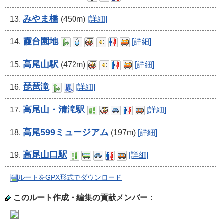
みやま橋
13.
(450m)
[詳細]
霞台園地
14.
[詳細]
高尾山駅
15.
(472m)
[詳細]
琵琶滝
16.
[詳細]
高尾山・清滝駅
17.
[詳細]
高尾599ミュージアム
18.
(197m)
[詳細]
高尾山口駅
19.
[詳細]
ルートをGPX形式でダウンロード
このルート作成・編集の貢献メンバー：