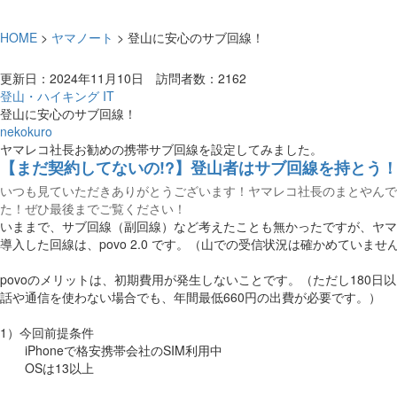
HOME
>
ヤマノート
> 登山に安心のサブ回線！
更新日：2024年11月10日 訪問者数：2162
登山・ハイキング
IT
登山に安心のサブ回線！
nekokuro
ヤマレコ社長お勧めの携帯サブ回線を設定してみました。
【まだ契約してないの!?】登山者はサブ回線を持とう！緊
いつも見ていただきありがとうございます！ヤマレコ社長のまとやんで
た！ぜひ最後までご覧ください！
いままで、サブ回線（副回線）など考えたことも無かったですが、ヤマ
導入した回線は、povo 2.0 です。（山での受信状況は確かめていませ
povoのメリットは、初期費用が発生しないことです。（ただし180
話や通信を使わない場合でも、年間最低660円の出費が必要です。）
1）今回前提条件
iPhoneで格安携帯会社のSIM利用中
OSは13以上