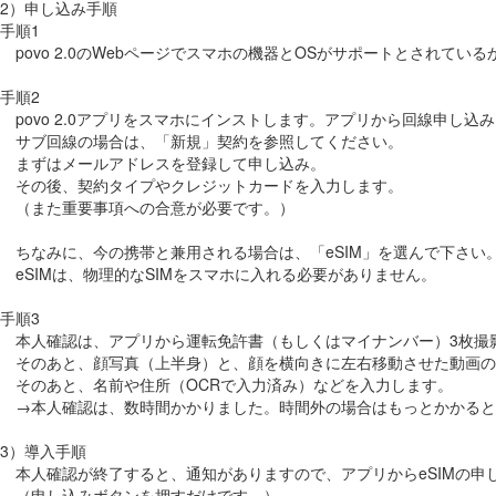
2）申し込み手順
手順1
povo 2.0のWebページでスマホの機器とOSがサポートとされてい
手順2
povo 2.0アプリをスマホにインストします。アプリから回線申し込
サブ回線の場合は、「新規」契約を参照してください。
まずはメールアドレスを登録して申し込み。
その後、契約タイプやクレジットカードを入力します。
（また重要事項への合意が必要です。）
ちなみに、今の携帯と兼用される場合は、「eSIM」を選んで下さい
eSIMは、物理的なSIMをスマホに入れる必要がありません。
手順3
本人確認は、アプリから運転免許書（もしくはマイナンバー）3枚撮
そのあと、顔写真（上半身）と、顔を横向きに左右移動させた動画の
そのあと、名前や住所（OCRで入力済み）などを入力します。
→本人確認は、数時間かかりました。時間外の場合はもっとかかると
3）導入手順
本人確認が終了すると、通知がありますので、アプリからeSIMの申
（申し込みボタンを押すだけです。）