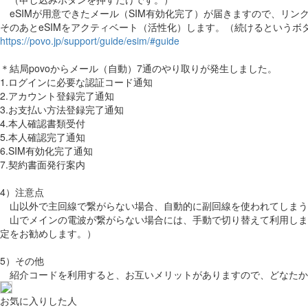
eSIMが用意できたメール（SIM有効化完了）が届きますので、リン
そのあとeSIMをアクティベート（活性化）します。（続けるというボ
https://povo.jp/support/guide/esim/#guide
＊結局povoからメール（自動）7通のやり取りが発生しました。
1.ログインに必要な認証コード通知
2.アカウント登録完了通知
3.お支払い方法登録完了通知
4.本人確認書類受付
5.本人確認完了通知
6.SIM有効化完了通知
7.契約書面発行案内
4）注意点
山以外で主回線で繋がらない場合、自動的に副回線を使われてしまうと
山でメインの電波が繋がらない場合には、手動で切り替えて利用します
定をお勧めします。）
5）その他
紹介コードを利用すると、お互いメリットがありますので、どなたかか
お気に入りした人