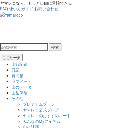
ヤマレコなら、もっと自由に冒険できる
FAQ
使い方ガイド
お問い合わせ
検索
ここサーチ
山行記録
日記
質問箱
ヤマノート
山のデータ
山岳保険
その他
プレミアムプラン
ヤマレコ公式ブログ
ヤマレコのおすすめルート
みんなのMyアイテム
山行計画