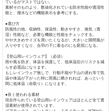
ているがマストではない。
素材そのものより、数値化されている防水性能や透湿性
能と、撥水などの機能表示を参考にする。
●選び方
防風性の他、収納性、保温性、動きやすさ、換気（透
湿）性能など、必要な機能と性能をチェックする。
やや大きめサイズを買いたくなるが、大きいと隙間風が
入りやすくなり、合羽の下に着るのにも窮屈になる。
【登山用レインウェア】（必須）
雨や風を防ぎ、体温を保護して、低体温症のリスクを減
らす必需品になります。
もしレインウェア無しで、行動不能や下山の遅れ等で気
温や体温が下がった時に雨風に晒されれば、あっという
間に低体温（命取り）になります。
●良く使われる素材
現在作られている登山用レインウェアはほとんど全て透
湿素材が使用されています。
ゴアテックス、エントラント、ドライテック、H2Noな