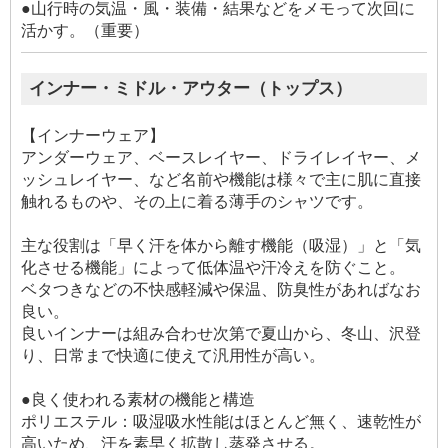
●山行時の気温・風・装備・結果などをメモって次回に
活かす。（重要）
インナー・ミドル・アウター（トップス）
【インナーウェア】
アンダーウェア、ベースレイヤー、ドライレイヤー、メ
ッシュレイヤー、など名前や機能は様々で主に肌に直接
触れるものや、その上に着る薄手のシャツです。
主な役割は「早く汗を体から離す機能（吸湿）」と「気
化させる機能」によって低体温や汗冷えを防ぐこと。
ベタつきなどの不快感軽減や保温、防臭性があればなお
良い。
良いインナーは組み合わせ次第で夏山から、冬山、沢登
り、日常まで快適に使えて汎用性が高い。
●良く使われる素材の機能と構造
ポリエステル：吸湿吸水性能はほとんど無く、速乾性が
高いため、汗を素早く拡散し蒸発させる。