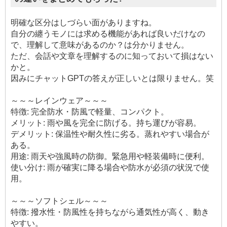
明確な区分はしづらい面がありますね。
自分の纏うモノには求める機能があれば良いだけなの
で、理解して意味があるのか？は分かりません。
ただ、会話や文章を理解するのに知っておいて損はない
かと。
因みにチャットGPTの答えが正しいとは限りません。笑
～～～レインウェア～～～
特徴: 完全防水・防風で軽量、コンパクト。
メリット: 雨や風を完全に防げる。持ち運びが容易。
デメリット: 保温性や耐久性に劣る。蒸れやすい場合が
ある。
用途: 雨天や強風時の防御。緊急用や軽装備時に便利。
使い分け: 雨が確実に降る場合や防水が必須の状況で使
用。
～～～ソフトシェル～～～
特徴: 撥水性・防風性を持ちながら通気性が高く、動き
やすい。