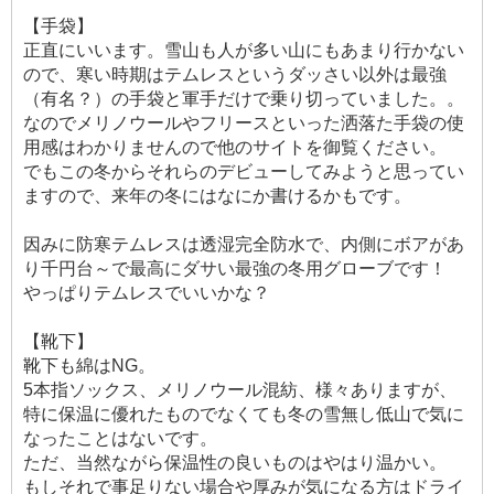
【手袋】
正直にいいます。雪山も人が多い山にもあまり行かない
ので、寒い時期はテムレスというダッさい以外は最強
（有名？）の手袋と軍手だけで乗り切っていました。。
なのでメリノウールやフリースといった洒落た手袋の使
用感はわかりませんので他のサイトを御覧ください。
でもこの冬からそれらのデビューしてみようと思ってい
ますので、来年の冬にはなにか書けるかもです。
因みに防寒テムレスは透湿完全防水で、内側にボアがあ
り千円台～で最高にダサい最強の冬用グローブです！
やっぱりテムレスでいいかな？
【靴下】
靴下も綿はNG。
5本指ソックス、メリノウール混紡、様々ありますが、
特に保温に優れたものでなくても冬の雪無し低山で気に
なったことはないです。
ただ、当然ながら保温性の良いものはやはり温かい。
もしそれで事足りない場合や厚みが気になる方はドライ