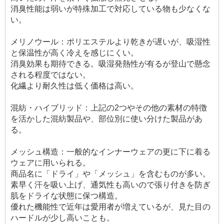
消臭性能は弱いが特殊加工で対応している物も少なくな
い。
メリノウール：ポリエステルより乾きが遅いが、吸湿性
と保温性が高く冷えを感じにくい。
消臭効果も期待できる。吸湿発熱性が有るが登山で懸念
される程度ではない。
化繊より耐久性は低く価格は高い。
混紡・ハイブリッド：上記の2つやその他の素材の特徴
を活かした混紡製品や、部位別に使い分けた製品があ
る。
メッシュ構造：一般的なインナーウェアの更に下に着る
ウェアに用いられる。
商品名に「ドライ」や「メッシュ」を含むものが多い。
素早く汗を吸い上げ、通気性も高いので張り付きを防ぎ
肌をドライな状態に保つ構造。
優れた機能性で近年は愛用者が増えているが、見た目の
ハードルが少し高いことも。