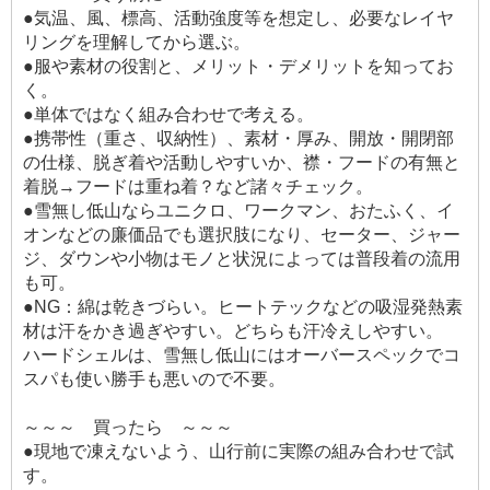
●気温、風、標高、活動強度等を想定し、必要なレイヤ
リングを理解してから選ぶ。
●服や素材の役割と、メリット・デメリットを知ってお
く。
●単体ではなく組み合わせで考える。
●携帯性（重さ、収納性）、素材・厚み、開放・開閉部
の仕様、脱ぎ着や活動しやすいか、襟・フードの有無と
着脱→フードは重ね着？など諸々チェック。
●雪無し低山ならユニクロ、ワークマン、おたふく、イ
オンなどの廉価品でも選択肢になり、セーター、ジャー
ジ、ダウンや小物はモノと状況によっては普段着の流用
も可。
●NG：綿は乾きづらい。ヒートテックなどの吸湿発熱素
材は汗をかき過ぎやすい。どちらも汗冷えしやすい。
ハードシェルは、雪無し低山にはオーバースペックでコ
スパも使い勝手も悪いので不要。
～～～ 買ったら ～～～
●現地で凍えないよう、山行前に実際の組み合わせで試
す。