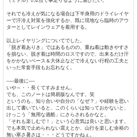
（ミドル）の2点で事足りるように選びたい。
それでも冷えが気になる場合は下半身用のドライレイヤ
ーで汗冷え対策を強化するか、既に現地なら臨時のアウ
ターとしてレインウェアを着用する。
以上レイヤリングについてでした。
「脱ぎ着ありき」ではあるものの、重ね着は動きやすさ
を損ない、脱ぎ着は時間のロスですので、出来るだけ汗
をかかないペース＆大休止などで冷えない行程の工夫と
いった常套手段もお忘れなく。
-----最後に----
いや～・・長くてすみません。
でも、このノートは簡易版なんです。笑
というのも、知り合いや自分の「なぜ？」や経験を思い
出して書いていると、このくらいは知っておかないと、
けっこう「無用な過酷」にさらされるかなと。
「それも楽しむで！」という心意気は良いと思います。
でも本気で止められない震えとか、山行を楽しむ余裕の
無い寒さ暑さは・・・どうですかねぇ。