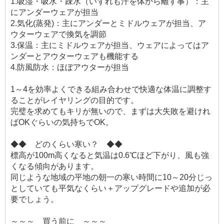
1.吸湿・吸水・疎水（いずれも汗を体から離す事）：主
にアンダーウェアが担当
2.気化(蒸発)：主にアンダーとミドルウェアが担当、ア
ウターウェアで換気を調節
3.保温：主にミドルウェアが担当、ウェアによってはア
ンダーとアウターウェアも機能する
4.防風防水：ほぼアウターが担当
1～4を効率よくできる組み合わせで快適な体温に調整す
ることがレイヤリングの目的です。
完璧を求めてもキリが無いので、まずは大失敗を避けれ
ばOKぐらいの気持ちでOK。
◆◆ どのくらい寒い？ ◆◆
標高が100m高くなると気温は0.6℃ほど下がり、風も強
くなる傾向があります。
同じような地域の平地の朝一の寒い時間に10～20分じっ
としていても平気なくらい＋アップグレードや追加が必
要でしょう。
～～～ 買う前に ～～～