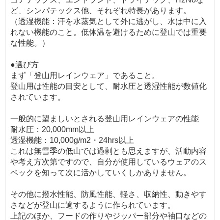
ど、シンパテックス他、それぞれ特長があります。
（透湿機能：汗を水蒸気として外に逃がし、水は中に入
れない機能のこと。低体温を避けるために登山では重要
な性能。）
●選び方
まず「登山用レインウェア」であること。
登山用は性能の目安として、耐水圧と透湿性能が数値化
されています。
一般的に望ましいとされる登山用レインウェアの性能
耐水圧：20,000mm以上
透湿機能：10,000g/m2・24hrs以上
これは無雪季の低山では過剰とも思えますが、活動内容
や考え方次第ですので、自分が使用しているウェアのス
ペックを知って次に活かしていくしかありません。
その他に撥水性能、防風性能、軽さ、収納性、動きやす
さなどが登山に適するように作られています。
上記のほか、フードの作りやジッパー部分や袖口などの