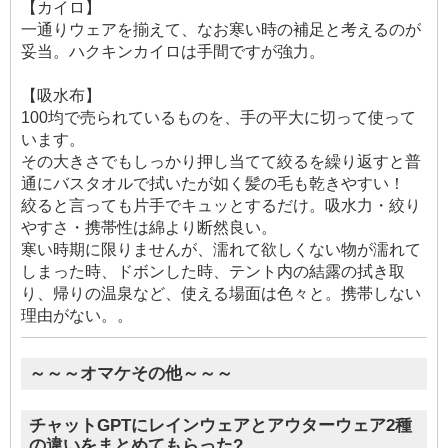
【カイロ】
一通りウェアを揃えて、なお寒い時の補足と考えるのが
妥当。ハクキンカイロは手間ですが強力。
【吸水布】
100均で売られているものを、手の平大に切って使って
います。
その大きさでもしっかり押し当てて絞るを繰り返すと普
通にバスタオルで拭いたが如く髪の毛も乾きやすい！
絞ると言っても片手でキュッとするだけ。吸水力・絞り
やすさ・携帯性は綿より断然良い。
寒い時期に限りませんが、濡れて欲しくない物が濡れて
しまった時、ドボンした時、テント内の結露の拭き取
り、帰りの温泉など、使える場面は色々と。携帯しない
理由がない。。
～～～オマケその他～～～
チャットGPTにレインウェアとアウターウェア2種
の違いをまとめてもらった?