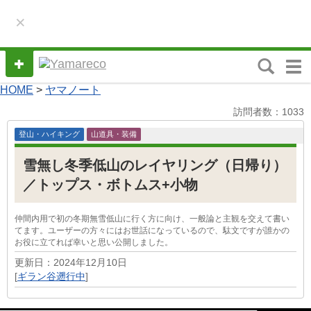
×
M
e
HOME
>
ヤマノート
n
訪問者数：1033
u
登山・ハイキング
山道具・装備
雪無し冬季低山のレイヤリング（日帰り）
／トップス・ボトムス+小物
仲間内用で初の冬期無雪低山に行く方に向け、一般論と主観を交えて書い
てます。ユーザーの方々にはお世話になっているので、駄文ですが誰かの
お役に立てれば幸いと思い公開しました。
更新日：2024年12月10日
[
ギラン谷遡行中
]