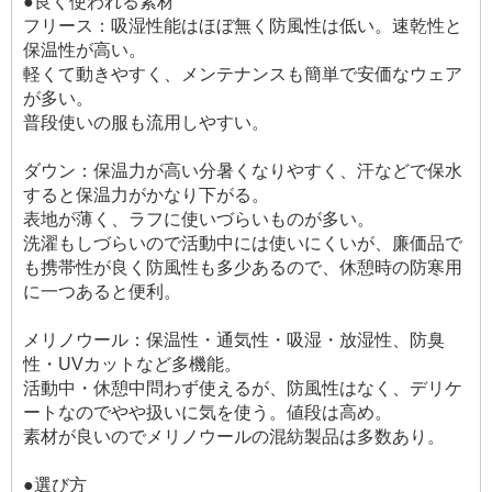
●良く使われる素材
フリース：吸湿性能はほぼ無く防風性は低い。速乾性と
保温性が高い。
軽くて動きやすく、メンテナンスも簡単で安価なウェア
が多い。
普段使いの服も流用しやすい。
ダウン：保温力が高い分暑くなりやすく、汗などで保水
すると保温力がかなり下がる。
表地が薄く、ラフに使いづらいものが多い。
洗濯もしづらいので活動中には使いにくいが、廉価品で
も携帯性が良く防風性も多少あるので、休憩時の防寒用
に一つあると便利。
メリノウール：保温性・通気性・吸湿・放湿性、防臭
性・UVカットなど多機能。
活動中・休憩中問わず使えるが、防風性はなく、デリケ
ートなのでやや扱いに気を使う。値段は高め。
素材が良いのでメリノウールの混紡製品は多数あり。
●選び方