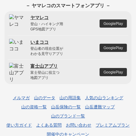
－ ヤマレコのスマートフォンアプリ －
ヤマレコ
GooglePlay
登山・ハイキング用
GPS地図アプリ
いまココ
GooglePlay
登山者の現在位置が
わかる見守りアプリ
富士山アプリ
GooglePlay
富士登山に役立つ
地図アプリ
メルマガ
山のデータ
山の用語集
人気の山ランキング
山の資格一覧
山岳保険の一覧
山岳遭難マップ
山のブランド一覧
使い方ガイド
よくある質問
お問い合わせ
プレミアムプラン
開催中のキャンペーン