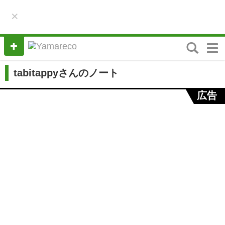
×
M
e
n
tabitappyさんのノート
u
広告