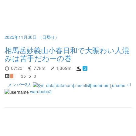
2025年11月30日 （日帰り）
相馬岳妙義山小春日和で大賑わい人混
みは苦手だわーの巻
07:20
7.7km
1,369m
3
35
5
0
メンバー2人
+1
warubobo2