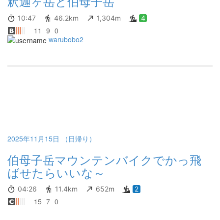
釈迦ヶ岳と伯母子岳
10:47
46.2km
1,304m
4
11
9
0
warubobo2
2025年11月15日 （日帰り）
伯母子岳マウンテンバイクでかっ飛
ばせたらいいな～
04:26
11.4km
652m
2
15
7
0