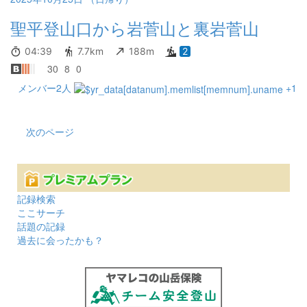
聖平登山口から岩菅山と裏岩菅山
04:39
7.7km
188m
2
30
8
0
メンバー2人
+1
次のページ
記録検索
ここサーチ
話題の記録
過去に会ったかも？