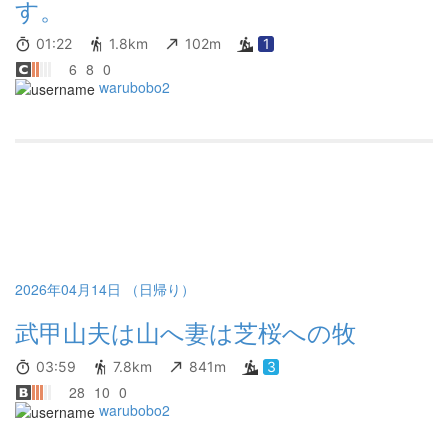
す。
01:22
1.8km
102m
1
6
8
0
warubobo2
2026年04月14日 （日帰り）
武甲山夫は山へ妻は芝桜への牧
03:59
7.8km
841m
3
28
10
0
warubobo2