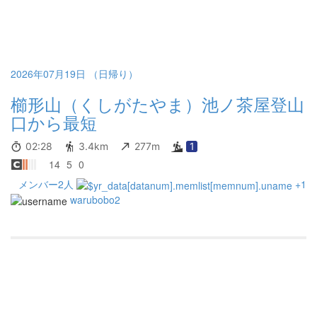
2026年07月19日 （日帰り）
櫛形山（くしがたやま）池ノ茶屋登山
口から最短
02:28
3.4km
277m
1
14
5
0
メンバー2人
+1
warubobo2