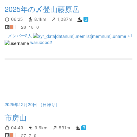
2025年の〆登山藤原岳
06:25
8.1km
1,087m
3
28
18
0
メンバー2人
+1
warubobo2
2025年12月20日 （日帰り）
市房山
04:49
9.6km
831m
3
27
7
0