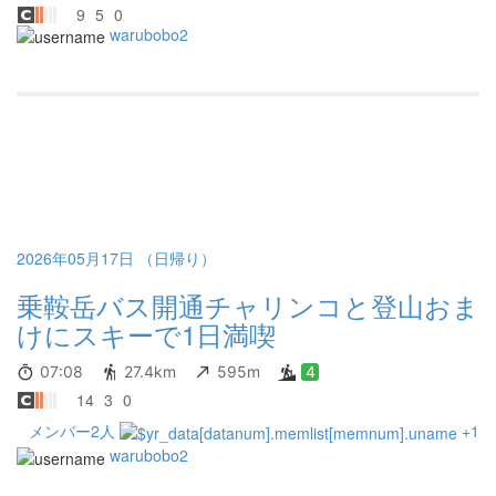
9
5
0
warubobo2
2026年05月17日 （日帰り）
乗鞍岳バス開通チャリンコと登山おま
けにスキーで1日満喫
07:08
27.4km
595m
4
14
3
0
メンバー2人
+1
warubobo2