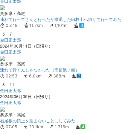
金田正太郎
奥多摩・高尾
連れて行ってさんと行ったが撤退した臼杵山へ独りで行ってみた
05:49
11.7km
1,101m
3
5
7
金田正太郎
2024年06月11日（日帰り）
金田正太郎
奥多摩・高尾
連れて行くんじゃなかった（高留沢ノ頭）
02:53
6.0km
368m
2
3
11
金田正太郎
2024年06月05日（日帰り）
金田正太郎
奥多摩・高尾
石尾根の頂上を踏まないことにしてみた
07:05
20.1km
1,316m
4