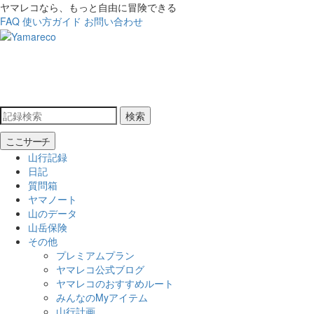
ヤマレコなら、もっと自由に冒険できる
FAQ
使い方ガイド
お問い合わせ
検索
ここサーチ
山行記録
日記
質問箱
ヤマノート
山のデータ
山岳保険
その他
プレミアムプラン
ヤマレコ公式ブログ
ヤマレコのおすすめルート
みんなのMyアイテム
山行計画