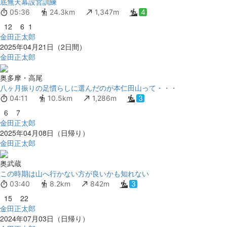
底無天幕設営訓練
05:36
24.3km
1,347m
4
12
6
1
金田正太郎
2025年04月21日（2日間）
金田正太郎
奥多摩・高尾
八ヶ月振りの足慣らしに選んだのが本仁田山って・・・
04:11
10.5km
1,286m
3
6
7
金田正太郎
2025年04月08日（日帰り）
金田正太郎
奥武蔵
この時期は山へ行かない方が良いかも知れない
03:40
8.2km
842m
3
15
22
金田正太郎
2024年07月03日（日帰り）