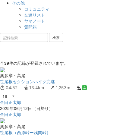
その他
コミュニティ
友達リスト
ヤマノート
質問箱
全
39
件の記録が登録されています。
奥多摩・高尾
笹尾根セクションハイク完遂
04:52
13.4km
1,253m
4
18
7
金田正太郎
2025年06月12日（日帰り）
金田正太郎
奥多摩・高尾
笹尾根（西原峠ー浅間峠）