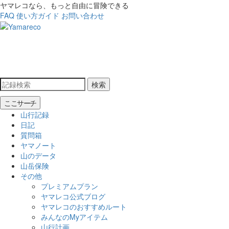
ヤマレコなら、もっと自由に冒険できる
FAQ
使い方ガイド
お問い合わせ
検索
ここサーチ
山行記録
日記
質問箱
ヤマノート
山のデータ
山岳保険
その他
プレミアムプラン
ヤマレコ公式ブログ
ヤマレコのおすすめルート
みんなのMyアイテム
山行計画