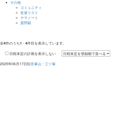
その他
コミュニティ
友達リスト
ヤマノート
質問箱
全
4
件のうち
1
-
4
件目を表示しています。
日程未定の計画を表示しない
2025年06月17日
観音峯山・三ツ塚