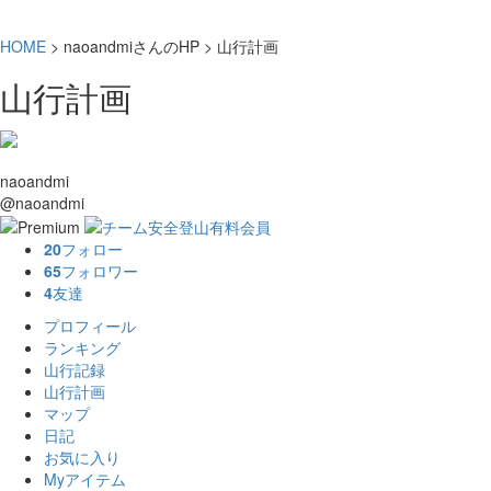
HOME
> naoandmiさんのHP > 山行計画
山行計画
naoandmi
@naoandmi
20
フォロー
65
フォロワー
4
友達
プロフィール
ランキング
山行記録
山行計画
マップ
日記
お気に入り
Myアイテム