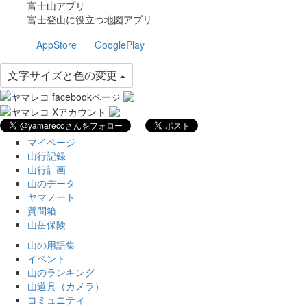
富士山アプリ
富士登山に役立つ地図アプリ
AppStore
GooglePlay
文字サイズと色の変更
マイページ
山行記録
山行計画
山のデータ
ヤマノート
質問箱
山岳保険
山の用語集
イベント
山のランキング
山道具（カメラ）
コミュニティ