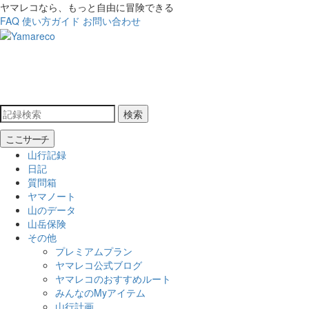
ヤマレコなら、もっと自由に冒険できる
FAQ
使い方ガイド
お問い合わせ
検索
ここサーチ
山行記録
日記
質問箱
ヤマノート
山のデータ
山岳保険
その他
プレミアムプラン
ヤマレコ公式ブログ
ヤマレコのおすすめルート
みんなのMyアイテム
山行計画