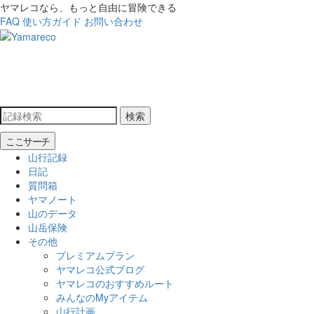
ヤマレコなら、もっと自由に冒険できる
FAQ
使い方ガイド
お問い合わせ
検索
ここサーチ
山行記録
日記
質問箱
ヤマノート
山のデータ
山岳保険
その他
プレミアムプラン
ヤマレコ公式ブログ
ヤマレコのおすすめルート
みんなのMyアイテム
山行計画