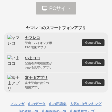
PCサイト
－ ヤマレコのスマートフォンアプリ －
ヤマレコ
GooglePlay
登山・ハイキング用
GPS地図アプリ
いまココ
GooglePlay
登山者の現在位置が
わかる見守りアプリ
富士山アプリ
GooglePlay
富士登山に役立つ
地図アプリ
メルマガ
山のデータ
山の用語集
人気の山ランキング
山の資格一覧
山岳保険の一覧
山岳遭難マップ